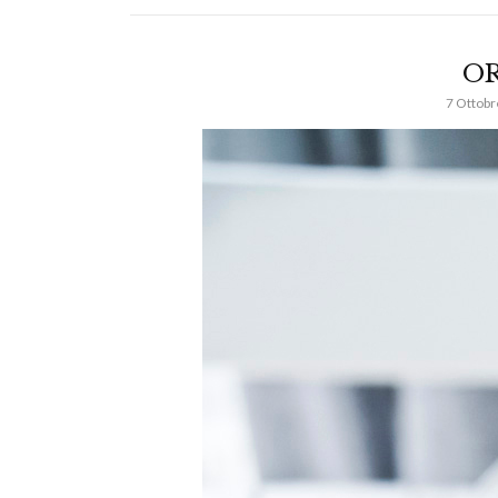
OR
7 Ottobr