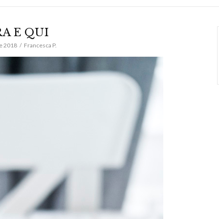
A E QUI
e 2018
Francesca P.