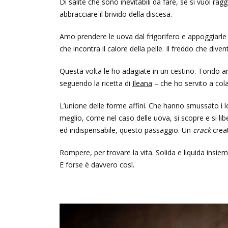
Di salite che sono inevitabili da fare, se si vuol ragg
abbracciare il brivido della discesa.
Amo prendere le uova dal frigorifero e appoggiarle su
che incontra il calore della pelle. Il freddo che div
Questa volta le ho adagiate in un cestino. Tondo anc
seguendo la ricetta di
Ileana
– che ho servito a col
L’unione delle forme affini. Che hanno smussato i lo
meglio, come nel caso delle uova, si scopre e si lib
ed indispensabile, questo passaggio. Un
crack
creat
Rompere, per trovare la vita. Solida e liquida insie
E forse è davvero così.