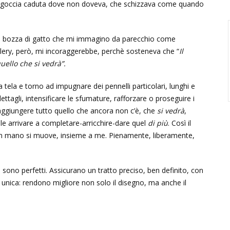
ogni goccia caduta dove non doveva, che schizzava come quando
na bozza di gatto che mi immagino da parecchio come
alery, però, mi incoraggerebbe, perchè sosteneva che “
Il
uello che si vedrà”.
tela e torno ad impugnare dei pennelli particolari, lunghi e
ttagli, intensificare le sfumature, rafforzare o proseguire i
 aggiungere tutto quello che ancora non c’è, che
si vedrà
,
le arrivare a completare-arricchire-dare quel
di più
. Così il
n mano si muove, insieme a me. Pienamente, liberamente,
ì, sono perfetti. Assicurano un tratto preciso, ben definito, con
 unica: rendono migliore non solo il disegno, ma anche il