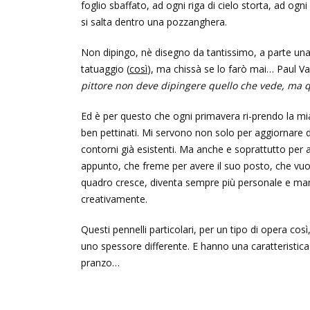
foglio sbaffato, ad ogni riga di cielo storta, ad 
si salta dentro una pozzanghera.
Non dipingo, nè disegno da tantissimo, a parte u
tatuaggio (
così
), ma chissà se lo farò mai… Paul V
pittore non deve dipingere
quello che vede, ma q
Ed è per questo che ogni primavera ri-prendo la mia 
ben pettinati. Mi servono non solo per aggiornare de
contorni già esistenti. Ma anche e soprattutto per
appunto, che freme per avere il suo posto, che vuo
quadro cresce, diventa sempre più personale e ma
creativamente.
Questi pennelli particolari, per un tipo di opera cos
uno spessore differente. E hanno una caratteristica
pranzo…