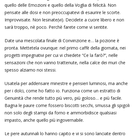
quello delle Emozioni e quello della Voglia di felicità. Non
pensate alle dosi e non preoccupatevi di esaurire le scorte.
Improvvisate. Non lesinate(vi). Decidete a cuore libero e non
sarà troppo, nè poco. Perchè farete come vi sentite.
Date una mescolata finale di Convinzione e… la pozione è
pronta. Mettetela ovunque: nel primo caffè della giornata, nei
progetti impegnativi per cui vi chiedete “Ce la farò?”, nelle
sensazioni che non vanno trattenute, nella calce dei muri che
spesso alziamo noi stessi.
Usatela per addensare minestre e pensieri luminosi, ma anche
per i dolci, come ho fatto io. Funziona come un estratto di
Genuinità che rende tutto più vero, più goloso… e più facile.
Bagna le paure come fossero biscotti secchi, smussa gli spigoli
non solo degli stampi da forno e ammorbidisce qualsiasi
impasto, anche quello più ingovernabile.
Le pere autunnali lo hanno capito e vi si sono lanciate dentro