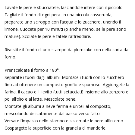
Lavate le pere e sbucciatele, lasciandole intere con il picciolo.
Tagliate il fondo di ogni pera. In una piccola casseruola,
preparate uno sciroppo con l’acqua e lo zucchero, unendo il
limone. Cuocete per 10 minuti (o anche meno, se le pere sono
mature). Scolate le pere e fatele raffreddare.
Rivestite il fondo di uno stampo da plumcake con della carta da
forno.
Preriscaldate il forno a 180°.
Separate i tuorli dagli albumi. Montate i tuorli con lo zucchero
fino ad ottenere un composto gonfio e spumoso. Aggiungete la
farina, il cacao e il lievito (tutti setacciati) insieme allo zenzero e
poi all’olio e al latte. Mescolate bene.
Montate gli albumi a neve ferma e uniteli al composto,
mescolando delicatamente dal basso verso l’alto.
Versate l’impasto nello stampo e sistemate le pere all’interno.
Cospargete la superficie con la granella di mandorle.