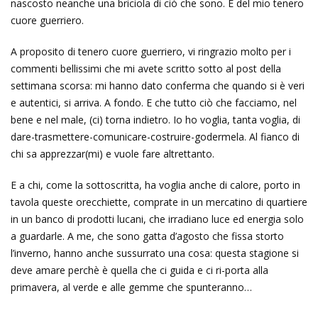
nascosto neanche una briciola di ciò che sono. E del mio tenero
cuore guerriero.
A proposito di tenero cuore guerriero, vi ringrazio molto per i
commenti bellissimi che mi avete scritto sotto al post della
settimana scorsa: mi hanno dato conferma che quando si è veri
e autentici, si arriva. A fondo. E che tutto ciò che facciamo, nel
bene e nel male, (ci) torna indietro. Io ho voglia, tanta voglia, di
dare-trasmettere-comunicare-costruire-godermela. Al fianco di
chi sa apprezzar(mi) e vuole fare altrettanto.
E a chi, come la sottoscritta, ha voglia anche di calore, porto in
tavola queste orecchiette, comprate in un mercatino di quartiere
in un banco di prodotti lucani, che irradiano luce ed energia solo
a guardarle. A me, che sono gatta d’agosto che fissa storto
l’inverno, hanno anche sussurrato una cosa: questa stagione si
deve amare perchè è quella che ci guida e ci ri-porta alla
primavera, al verde e alle gemme che spunteranno…