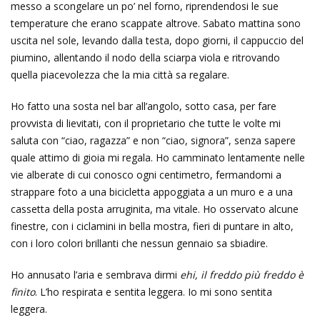
messo a scongelare un po’ nel forno, riprendendosi le sue
temperature che erano scappate altrove. Sabato mattina sono
uscita nel sole, levando dalla testa, dopo giorni, il cappuccio del
piumino, allentando il nodo della sciarpa viola e ritrovando
quella piacevolezza che la mia città sa regalare.
Ho fatto una sosta nel bar all’angolo, sotto casa, per fare
provvista di lievitati, con il proprietario che tutte le volte mi
saluta con “ciao, ragazza” e non “ciao, signora”, senza sapere
quale attimo di gioia mi regala. Ho camminato lentamente nelle
vie alberate di cui conosco ogni centimetro, fermandomi a
strappare foto a una bicicletta appoggiata a un muro e a una
cassetta della posta arruginita, ma vitale. Ho osservato alcune
finestre, con i ciclamini in bella mostra, fieri di puntare in alto,
con i loro colori brillanti che nessun gennaio sa sbiadire.
Ho annusato l’aria e sembrava dirmi
ehi, il freddo più freddo è
finito
. L’ho respirata e sentita leggera. Io mi sono sentita
leggera.