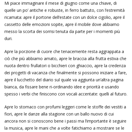
Mi piace immaginare il mese di giugno come una chiave, di
quelle un po’ antiche e robuste, in ferro battuto, con l’estremità
ricamata: apre il portone dell’estate con un dolce cigolio, apre il
cassetto delle emozioni sopite, apre il mobile dove abbiamo
messo la scorta dei sorrisi tenuta da parte per i momenti più
duri.
Apre la porzione di cuore che tenacemente resta aggrappata a
ciò che più abbiamo amato, apre le braccia alla frutta estiva che
nuota dentro frullatori o bicchieri con ghiaccio, apre la credenza
dei progetti di vacanza che finalmente si possono iniziare a fare,
apre il lucchetto del diario sul quale va aggiunta un’altra pagina
bianca, da fissare bene ri-ordinando idee e priorità e usando
spesso i verbi che finiscono con vocali accentate: quelli al futuro.
Apre lo stomaco con profumi leggeri come le stoffe dei vestiti a
fiori, apre le danze alla stagione con un ballo nuovo di cui
ancora non si conoscono bene i passi ma l’importante è seguire
la musica, apre le mani che a volte fatichiamo a mostrare se le