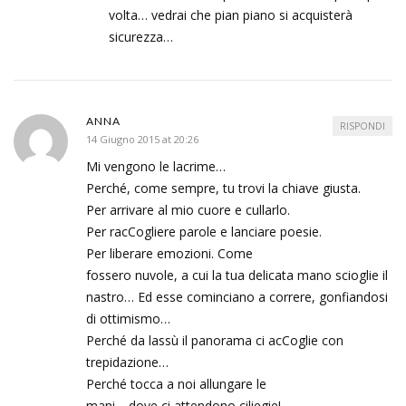
volta… vedrai che pian piano si acquisterà
sicurezza…
ANNA
RISPONDI
14 Giugno 2015 at 20:26
Mi vengono le lacrime…
Perché, come sempre, tu trovi la chiave giusta.
Per arrivare al mio cuore e cullarlo.
Per racCogliere parole e lanciare poesie.
Per liberare emozioni. Come
fossero nuvole, a cui la tua delicata mano scioglie il
nastro… Ed esse cominciano a correre, gonfiandosi
di ottimismo…
Perché da lassù il panorama ci acCoglie con
trepidazione…
Perché tocca a noi allungare le
mani… dove ci attendono ciliegie!