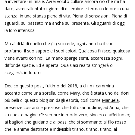
a inventare un finale. Avrei voluto cullare ancora ciò che mi ha
dato, avrei rallentato i giorni di dicembre e fermato le ore in una
stanza, in una stanza piena di vita. Piena di sensazioni. Piena di
sguardi, sul passato ma anche sul presente. Gli sguardi di oggi,
la loro intensità.
Ma al di là di quello che (ci) succede, ogni anno ha il suo
profumo, il suo sapore e i suoi colori. Qualcosa finisce, qualcosa
viene avanti con noi. La mano sparge semi, accarezza sogni,
diffonde spezie. Ed è aperta. Qualsiasi realtà stringerà o
sceglierà, in futuro.
Dedico questo post, l’ultimo del 2018, a chi mi cammina
accanto come una sorella, come
Mary
, che è stata uno dei doni
più belli di questo blog sin dagli esordi, così come
Manuela
,
presenze costanti e preziose che tuttosannodime; ad Anna, che
su queste pagine c’è sempre in modo vero, sincero e affettuoso;
ai bagliori che guidano e ai passi che si sommano; al filo rosso
che le anime destinate e indivisibili tirano, tirano, tirano; al