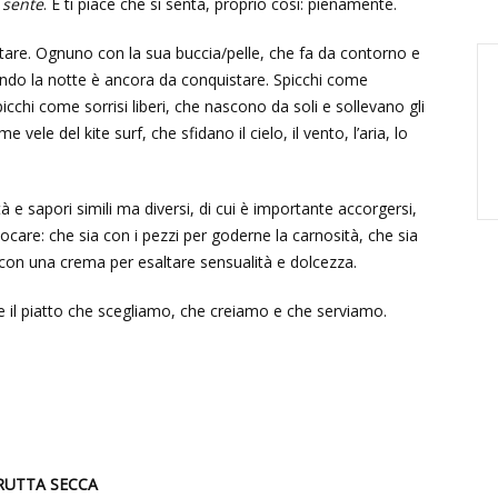
 sente
. E ti piace che si senta, proprio così: pienamente.
ttare. Ognuno con la sua buccia/pelle, che fa da contorno e
ando la notte è ancora da conquistare. Spicchi come
picchi come sorrisi liberi, che nascono da soli e sollevano gli
ele del kite surf, che sfidano il cielo, il vento, l’aria, lo
 e sapori simili ma diversi, di cui è importante accorgersi,
ocare: che sia con i pezzi per goderne la carnosità, che sia
con una crema per esaltare sensualità e dolcezza.
 il piatto che scegliamo, che creiamo e che serviamo.
FRUTTA SECCA