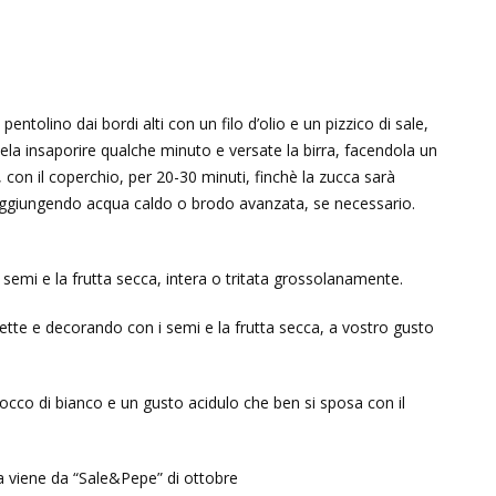
 pentolino dai bordi alti con un filo d’olio e un pizzico di sale,
atela insaporire qualche minuto e versate la birra, facendola un
 con il coperchio, per 20-30 minuti, finchè la zucca sarà
 aggiungendo acqua caldo o brodo avanzata, se necessario.
i semi e la frutta secca, intera o tritata grossolanamente.
pette e decorando con i semi e la frutta secca, a vostro gusto
occo di bianco e un gusto acidulo che ben si sposa con il
rra viene da “Sale&Pepe” di ottobre