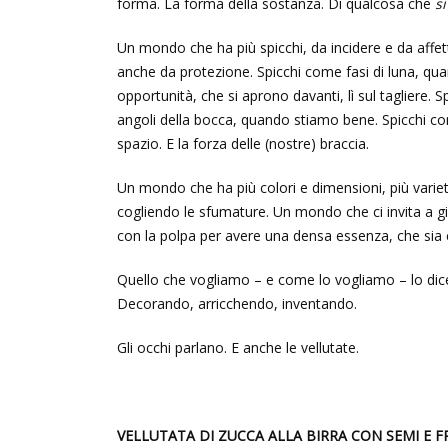
forma. La forma della sostanza. Di qualcosa che
si
Un mondo che ha più spicchi, da incidere e da affe
anche da protezione. Spicchi come fasi di luna, qu
opportunità, che si aprono davanti, lì sul tagliere. S
angoli della bocca, quando stiamo bene. Spicchi come v
spazio. E la forza delle (nostre) braccia.
Un mondo che ha più colori e dimensioni, più varietà
cogliendo le sfumature. Un mondo che ci invita a gi
con la polpa per avere una densa essenza, che sia 
Quello che vogliamo – e come lo vogliamo – lo dice
Decorando, arricchendo, inventando.
Gli occhi parlano. E anche le vellutate.
VELLUTATA DI ZUCCA ALLA BIRRA CON SEMI E 