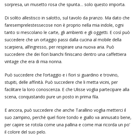
sorpresa, un musetto rosa che spunta… solo questo importa.
Di solito allestisco in salotto, sul tavolo da pranzo. Ma dato che
faresemprelestessecose non è proprio nella mia indole, ogni
tanto si mescolano le carte, gli ambienti e gli oggetti. E così può
succedere che un ortaggio passi dalla cucina al mobile della
scarpiera, all’ingresso, per respirare una nuova aria. Può
succedere che dei fiori bianchi finiscano dentro una caffettiera
vintage che era di mia nonna.
Può succedere che l’ortaggio e i fiori si guardino e trovino,
stupiti, delle affinità. Può succedere che li metta vicini, per
facilitare la loro conoscenza. E che Ulisse voglia partecipare alla
scena, conquistando pure un posto in prima fila.
E ancora, può succedere che anche Tarallino voglia metterci il
suo zampino, perchè quel fiore tondo e giallo va annusato bene,
per capire se rotola come una pallina e come mai ricorda un po’
il colore del suo pelo.