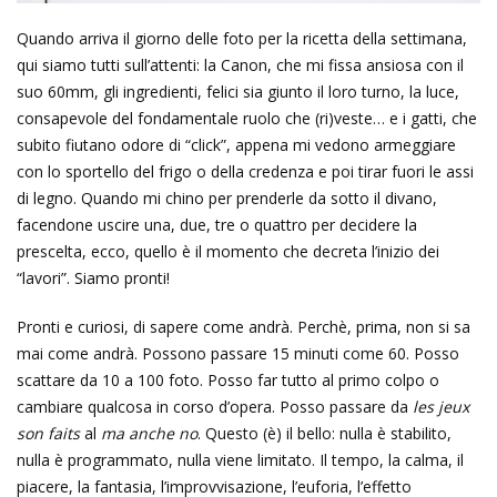
Quando arriva il giorno delle foto per la ricetta della settimana,
qui siamo tutti sull’attenti: la Canon, che mi fissa ansiosa con il
suo 60mm, gli ingredienti, felici sia giunto il loro turno, la luce,
consapevole del fondamentale ruolo che (ri)veste… e i gatti, che
subito fiutano odore di “click”, appena mi vedono armeggiare
con lo sportello del frigo o della credenza e poi tirar fuori le assi
di legno.
Quando mi chino per prenderle da sotto il divano,
facendone uscire una, due, tre o quattro per decidere la
prescelta, ecco, quello è il momento che decreta l’inizio dei
“lavori”. Siamo pronti!
Pronti e curiosi, di sapere come andrà. Perchè, prima, non si sa
mai come andrà. Possono passare 15 minuti come 60. Posso
scattare da 10 a 100 foto. Posso far tutto al primo colpo o
cambiare qualcosa in corso d’opera. Posso passare da
les jeux
son faits
al
ma anche no
. Questo (è) il bello: nulla è stabilito,
nulla è programmato, nulla viene limitato. Il tempo, la calma, il
piacere, la fantasia, l’improvvisazione, l’euforia, l’effetto