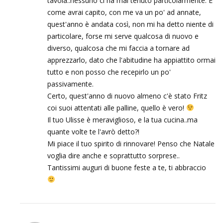
tavola..nessuno ci ha mai tenuto particolarmente. E
come avrai capito, con me va un po' ad annate,
quest'anno è andata così, non mi ha detto niente di
particolare, forse mi serve qualcosa di nuovo e
diverso, qualcosa che mi faccia a tornare ad
apprezzarlo, dato che l'abitudine ha appiattito ormai
tutto e non posso che recepirlo un po'
passivamente.
Certo, quest'anno di nuovo almeno c'è stato Fritz
coi suoi attentati alle palline, quello è vero!
Il tuo Ulisse è meraviglioso, e la tua cucina..ma
quante volte te l'avrò detto?!
Mi piace il tuo spirito di rinnovare! Penso che Natale
voglia dire anche e soprattutto sorprese..
Tantissimi auguri di buone feste a te, ti abbraccio