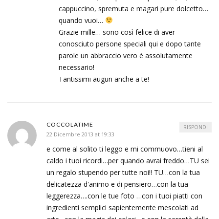
cappuccino, spremuta e magari pure dolcetto…
quando vuoi…
Grazie mille… sono così felice di aver
conosciuto persone speciali qui e dopo tante
parole un abbraccio vero è assolutamente
necessario!
Tantissimi auguri anche a te!
COCCOLATIME
RISPONDI
22 Dicembre 2013 at 19:33
e come al solito ti leggo e mi commuovo…tieni al
caldo i tuoi ricordi…per quando avrai freddo…TU sei
un regalo stupendo per tutte noi!! TU…con la tua
delicatezza d'animo e di pensiero…con la tua
leggerezza….con le tue foto …con i tuoi piatti con
ingredienti semplici sapientemente mescolati ad