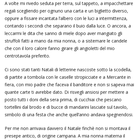
A volte mi rivedo seduta per terra, sul tappeto, a impacchettare
regali scegliendo per ognuno una carta e un biglietto diverso,
oppure a fissare incantata l’albero con le luci a intermittenza,
contando i secondi che separano il buio dalla luce. O ancora, a
leccarmi le dita che sanno di miele dopo aver mangiato gli
struffoli fatti a mano da mia nonna, o a sistemare le candele
che con il loro calore fanno girare gli angioletti del mio
centrotavola preferito.
Ci sono stati tanti Natali di letterine nascoste sotto la scodella,
di partite a tombola con le caselle stropicciate e a Mercante in
fiera, con mio padre che faceva il banditore e non si sapeva mai
quante carte ti avrebbe dato. Di risvegli ansiosi per mettere a
posto tutti i doni della sera prima, di cucchiai che pescano
tortellini dal brodo e di bucce di mandarini lasciate sul tavolo,
simbolo di una festa che anche quell’anno andava spegnendosi.
Per me non arrivava davvero il Natale finchè non si montava il
presepe antico, di origine campana. A mia nonna materna il