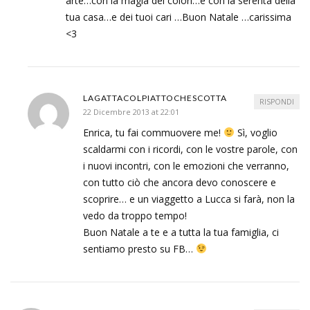
arte…con la magia dei colori…e con la serentà della
tua casa…e dei tuoi cari …Buon Natale …carissima
<3
LAGATTACOLPIATTOCHESCOTTA
RISPONDI
22 Dicembre 2013 at 22:01
Enrica, tu fai commuovere me!
Sì, voglio
scaldarmi con i ricordi, con le vostre parole, con
i nuovi incontri, con le emozioni che verranno,
con tutto ciò che ancora devo conoscere e
scoprire… e un viaggetto a Lucca si farà, non la
vedo da troppo tempo!
Buon Natale a te e a tutta la tua famiglia, ci
sentiamo presto su FB…