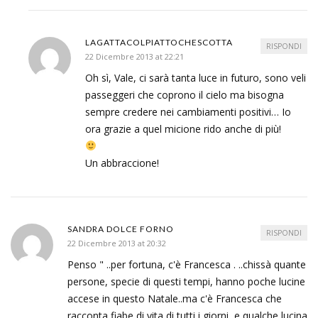
LAGATTACOLPIATTOCHESCOTTA
RISPONDI
22 Dicembre 2013 at 22:21
Oh sì, Vale, ci sarà tanta luce in futuro, sono veli
passeggeri che coprono il cielo ma bisogna
sempre credere nei cambiamenti positivi… Io
ora grazie a quel micione rido anche di più!
Un abbraccione!
SANDRA DOLCE FORNO
RISPONDI
22 Dicembre 2013 at 20:32
Penso " ..per fortuna, c'è Francesca . ..chissà quante
persone, specie di questi tempi, hanno poche lucine
accese in questo Natale..ma c'è Francesca che
racconta fiabe di vita di tutti i giorni, e qualche lucina