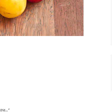
stre…”