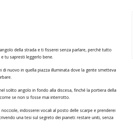
l’angolo della strada e ti fisserei senza parlare, perché tutto
o e tu sapresti leggerlo bene.
erei di nuovo in quella piazza illuminata dove la gente smetteva
urbare.
 nel solito angolo in fondo alla discesa, finché la portiera della
come se non si fosse mai interrotto.
e e nocciole, indosserei vocali al posto delle scarpe e prenderei
crivendo una tesi sul segreto dei pianeti: restare uniti, senza