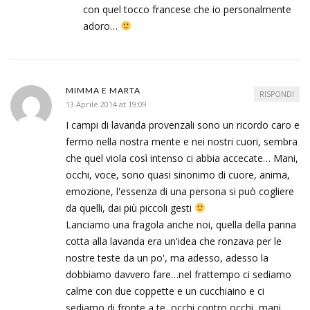
con quel tocco francese che io personalmente
adoro…
MIMMA E MARTA
RISPONDI
13 Aprile 2014 at 19:09
I campi di lavanda provenzali sono un ricordo caro e
fermo nella nostra mente e nei nostri cuori, sembra
che quel viola così intenso ci abbia accecate… Mani,
occhi, voce, sono quasi sinonimo di cuore, anima,
emozione, l'essenza di una persona si può cogliere
da quelli, dai più piccoli gesti
Lanciamo una fragola anche noi, quella della panna
cotta alla lavanda era un'idea che ronzava per le
nostre teste da un po', ma adesso, adesso la
dobbiamo davvero fare…nel frattempo ci sediamo
calme con due coppette e un cucchiaino e ci
sediamo di fronte a te, occhi contro occhi, mani