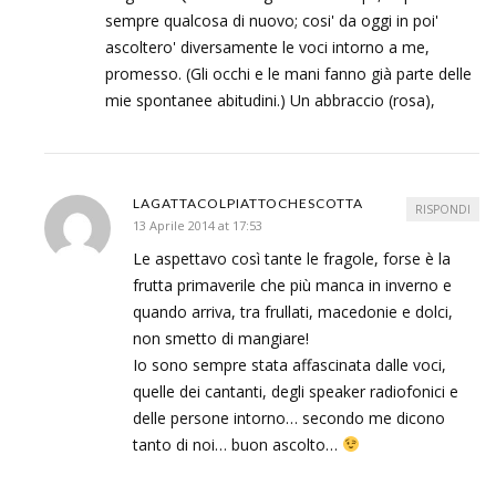
sempre qualcosa di nuovo; cosi' da oggi in poi'
ascoltero' diversamente le voci intorno a me,
promesso. (Gli occhi e le mani fanno già parte delle
mie spontanee abitudini.) Un abbraccio (rosa),
LAGATTACOLPIATTOCHESCOTTA
RISPONDI
13 Aprile 2014 at 17:53
Le aspettavo così tante le fragole, forse è la
frutta primaverile che più manca in inverno e
quando arriva, tra frullati, macedonie e dolci,
non smetto di mangiare!
Io sono sempre stata affascinata dalle voci,
quelle dei cantanti, degli speaker radiofonici e
delle persone intorno… secondo me dicono
tanto di noi… buon ascolto…