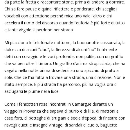
da parte la fretta e raccontare storie, prima di andare a dormire.
Chi sa fare pause e quindi riflettere e ponderare, chi sceglie i
vocaboli con attenzione perché mica uno vale l’altro e chi
accelera il ritmo del discorso quando l’euforia è più forte di tutto
e tante virgole si perdono per strada.
Mi piacciono le telefonate notturne, la buonanotte sussurrata, la
dolcezza di alcuni “ciao”, la fierezza di alcuni “no” finalmente
detti con coraggio e le voci profonde, non pulite, con un graffio
che va ben oltre il timbro. Un graffio d’anima stropicciata, che ha
vagato nella notte prima di sedersi su uno spicchio di prato al
sole. Che ce l’ha fatta a trovare una strada, una direzione. Non è
stato semplice. E più strada ha percorso, più ha voglia ora di
asciugarsi le piume nella luce.
Come i fenicotteri rosa incontrati in Camargue durante un
viaggio in Provenza che sapeva di burro e di lilla, di mattoni e
case forti, di botteghe di artigiani e sedie d’epoca, di finestre con
risvegli quieti e insegne vintage, di sandali di cuoio, baguette