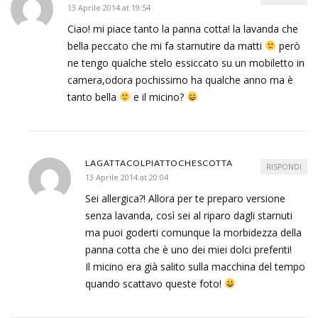
13 Aprile 2014 at 19:54
Ciao! mi piace tanto la panna cotta! la lavanda che
bella peccato che mi fa starnutire da matti
però
ne tengo qualche stelo essiccato su un mobiletto in
camera,odora pochissimo ha qualche anno ma è
tanto bella
e il micino?
LAGATTACOLPIATTOCHESCOTTA
RISPONDI
13 Aprile 2014 at 20:04
Sei allergica?! Allora per te preparo versione
senza lavanda, così sei al riparo dagli starnuti
ma puoi goderti comunque la morbidezza della
panna cotta che è uno dei miei dolci preferiti!
Il micino era già salito sulla macchina del tempo
quando scattavo queste foto!