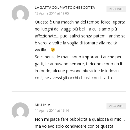
LAGATTACOLPIATTOCHESCOTTA
RISPONDI
13 Aprile 2014 at 19:05
Questa è una macchina del tempo felice, riporta
nei luoghi dei viaggi più belli, a cui siamo più
affezionate… puoi salirci senza patemi, anche se
è vero, a volte la voglia di tornare alla realtà
vacilla…
Se ci pensi, le mani sono importanti anche per i
gatti, le annusano sempre, ti riconoscono da lì…
in fondo, alcune persone più vicine le indovini
così, se avessi gli occhi chiusi: con il tatto…
MIU MIA
RISPONDI
14 Aprile 2014 at 16:14
Non mi piace fare pubblicità a qualcosa di mio…
ma volevo solo condividere con te questa