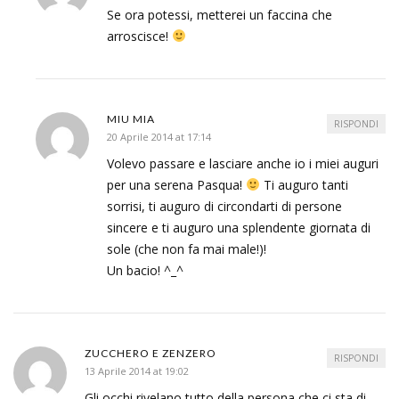
Se ora potessi, metterei un faccina che
arroscisce!
MIU MIA
RISPONDI
20 Aprile 2014 at 17:14
Volevo passare e lasciare anche io i miei auguri
per una serena Pasqua!
Ti auguro tanti
sorrisi, ti auguro di circondarti di persone
sincere e ti auguro una splendente giornata di
sole (che non fa mai male!)!
Un bacio! ^_^
ZUCCHERO E ZENZERO
RISPONDI
13 Aprile 2014 at 19:02
Gli occhi rivelano tutto della persona che ci sta di