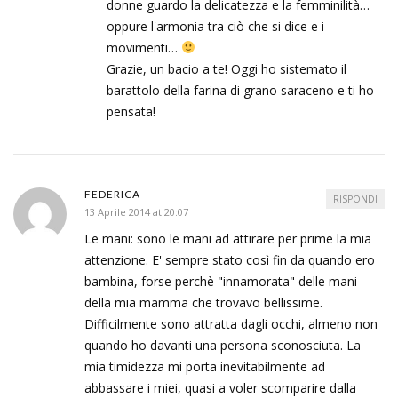
donne guardo la delicatezza e la femminilità…
oppure l'armonia tra ciò che si dice e i
movimenti…
Grazie, un bacio a te! Oggi ho sistemato il
barattolo della farina di grano saraceno e ti ho
pensata!
FEDERICA
RISPONDI
13 Aprile 2014 at 20:07
Le mani: sono le mani ad attirare per prime la mia
attenzione. E' sempre stato così fin da quando ero
bambina, forse perchè "innamorata" delle mani
della mia mamma che trovavo bellissime.
Difficilmente sono attratta dagli occhi, almeno non
quando ho davanti una persona sconosciuta. La
mia timidezza mi porta inevitabilmente ad
abbassare i miei, quasi a voler scomparire dalla