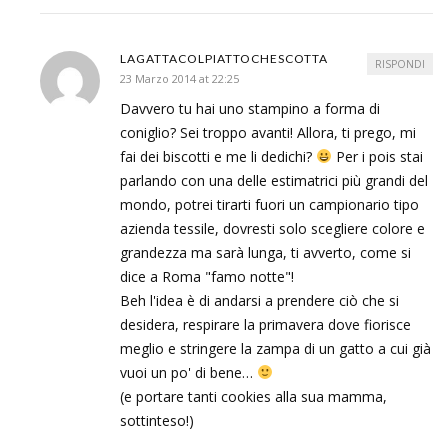
LAGATTACOLPIATTOCHESCOTTA
RISPONDI
23 Marzo 2014 at 22:25
Davvero tu hai uno stampino a forma di
coniglio? Sei troppo avanti! Allora, ti prego, mi
fai dei biscotti e me li dedichi?
Per i pois stai
parlando con una delle estimatrici più grandi del
mondo, potrei tirarti fuori un campionario tipo
azienda tessile, dovresti solo scegliere colore e
grandezza ma sarà lunga, ti avverto, come si
dice a Roma "famo notte"!
Beh l'idea è di andarsi a prendere ciò che si
desidera, respirare la primavera dove fiorisce
meglio e stringere la zampa di un gatto a cui già
vuoi un po' di bene…
(e portare tanti cookies alla sua mamma,
sottinteso!)