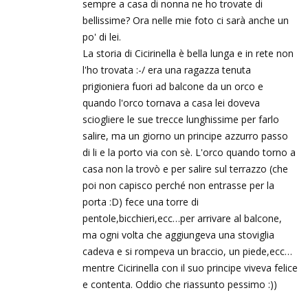
sempre a casa di nonna ne ho trovate di
bellissime? Ora nelle mie foto ci sarà anche un
po' di lei.
La storia di Cicirinella è bella lunga e in rete non
l'ho trovata :-/ era una ragazza tenuta
prigioniera fuori ad balcone da un orco e
quando l'orco tornava a casa lei doveva
sciogliere le sue trecce lunghissime per farlo
salire, ma un giorno un principe azzurro passo
di li e la porto via con sè. L'orco quando torno a
casa non la trovò e per salire sul terrazzo (che
poi non capisco perché non entrasse per la
porta :D) fece una torre di
pentole,bicchieri,ecc…per arrivare al balcone,
ma ogni volta che aggiungeva una stoviglia
cadeva e si rompeva un braccio, un piede,ecc…
mentre Cicirinella con il suo principe viveva felice
e contenta. Oddio che riassunto pessimo :))