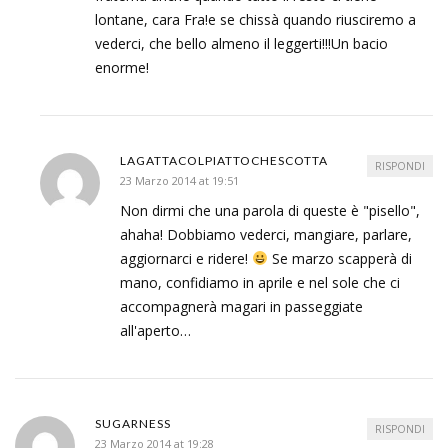
lontane, cara Fra!e se chissà quando riusciremo a
vederci, che bello almeno il leggerti!!!Un bacio
enorme!
LAGATTACOLPIATTOCHESCOTTA
RISPONDI
23 Marzo 2014 at 19:51
Non dirmi che una parola di queste è "pisello",
ahaha! Dobbiamo vederci, mangiare, parlare,
aggiornarci e ridere!
Se marzo scapperà di
mano, confidiamo in aprile e nel sole che ci
accompagnerà magari in passeggiate
all'aperto…
SUGARNESS
RISPONDI
23 Marzo 2014 at 19:28