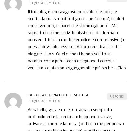
1 Luglio 2013 at 13:00
Il tuo blog e' meraviglioso non solo x le foto, le
ricette, la tua simpatia, il gatto che fa cucu', i colori
che si vedono, i sapori che si immaginano… Ma
soprattutto xche' scrivi benissimo e dai forma ai
pensieri di tutti in modo semplice e comprensivo ( e
questa dovrebbe essere LA caratteristica di tutti i
blogger…). p.s. Quello che ti hanno scritto sui
bambini che x prima cosa disegnano i cerchi e'
verissimo e più sono sgangherati e più sin belli. Ciao
LAGATTACOLPIATTOCHESCOTTA
RISPONDI
1 Luglio 2013 at 13:10
Annabella, grazie mille! Chi ama la semplicità
probabilmente la cerca anche quando scrive,
arrivare al cuore è la meta (lo dico a me per prima)
e senza trucchi nè inganni nè orpelli si riesce a