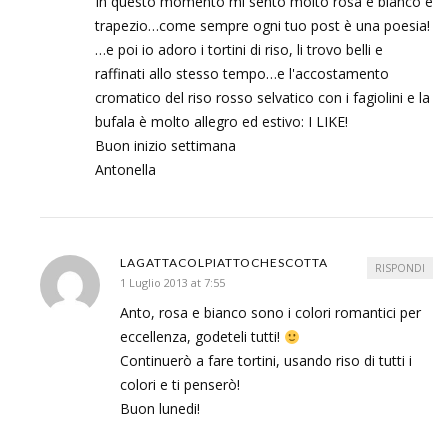
In questo momento mi sento molto rosa e bianco e
trapezio…come sempre ogni tuo post è una poesia!
…e poi io adoro i tortini di riso, li trovo belli e
raffinati allo stesso tempo…e l'accostamento
cromatico del riso rosso selvatico con i fagiolini e la
bufala è molto allegro ed estivo: I LIKE!
Buon inizio settimana
Antonella
LAGATTACOLPIATTOCHESCOTTA
RISPONDI
1 Luglio 2013 at 7:55
Anto, rosa e bianco sono i colori romantici per
eccellenza, godeteli tutti!
Continuerò a fare tortini, usando riso di tutti i
colori e ti penserò!
Buon lunedi!