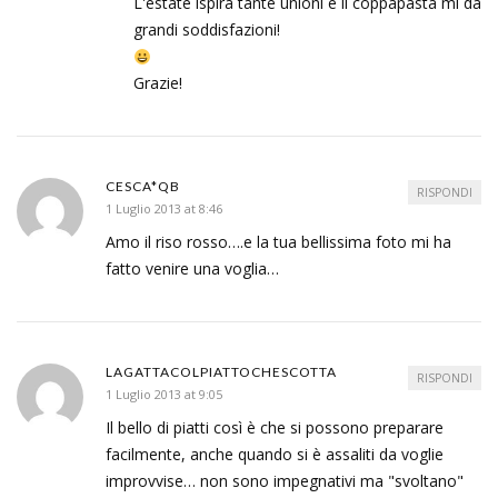
L'estate ispira tante unioni e il coppapasta mi dà
grandi soddisfazioni!
Grazie!
CESCA*QB
RISPONDI
1 Luglio 2013 at 8:46
Amo il riso rosso….e la tua bellissima foto mi ha
fatto venire una voglia…
LAGATTACOLPIATTOCHESCOTTA
RISPONDI
1 Luglio 2013 at 9:05
Il bello di piatti così è che si possono preparare
facilmente, anche quando si è assaliti da voglie
improvvise… non sono impegnativi ma "svoltano"