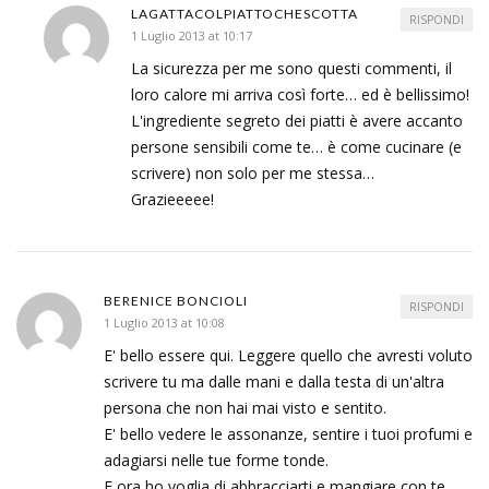
LAGATTACOLPIATTOCHESCOTTA
RISPONDI
1 Luglio 2013 at 10:17
La sicurezza per me sono questi commenti, il
loro calore mi arriva così forte… ed è bellissimo!
L'ingrediente segreto dei piatti è avere accanto
persone sensibili come te… è come cucinare (e
scrivere) non solo per me stessa…
Grazieeeee!
BERENICE BONCIOLI
RISPONDI
1 Luglio 2013 at 10:08
E' bello essere qui. Leggere quello che avresti voluto
scrivere tu ma dalle mani e dalla testa di un'altra
persona che non hai mai visto e sentito.
E' bello vedere le assonanze, sentire i tuoi profumi e
adagiarsi nelle tue forme tonde.
E ora ho voglia di abbracciarti e mangiare con te