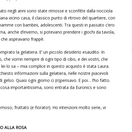
iato negli anni sono state rimosse e sconfitte dalla nocciola
na vicino casa, il classico punto di ritrovo del quartiere, con
 mamme con bambini, adolescenti. Tra questi in passato c’ero
rna, anche d’inverno, si potevano prendere i giochi da tavola,
e che aspiravano frappè.
prato la gelatiera. E’ un piccolo desiderio esaudito. In
 che vorrei riempire di ogni tipo di cibo, e dei vostri, che
e lei lo sa – mia complice in questo acquisto è stata Laura.
hiesto informazioni sulla gelatiera, nelle nostre piacevoli
 gelso. Quasi ogni giorno ci (ri)pensavo. E poi… l’ho fatto.
 cosa importantissima, sono entrata da Euronics e sono
emoso, fruttato (e fiorato!). Ho intenzioni molto serie, vi
O ALLA ROSA