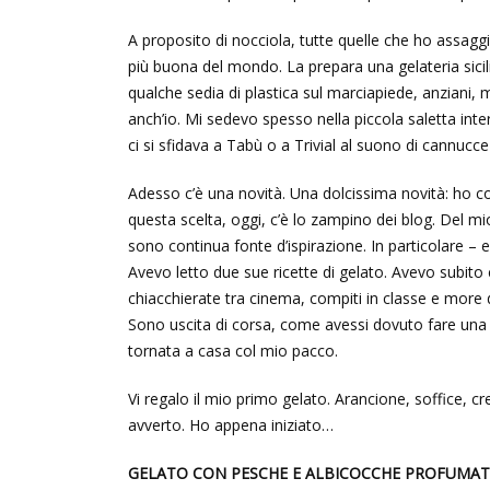
A proposito di nocciola, tutte quelle che ho assagg
più buona del mondo. La prepara una gelateria sicilia
qualche sedia di plastica sul marciapiede, anziani,
anch’io. Mi sedevo spesso nella piccola saletta inte
ci si sfidava a Tabù o a Trivial al suono di cannucc
Adesso c’è una novità. Una dolcissima novità: ho com
questa scelta, oggi, c’è lo zampino dei blog. Del mio,
sono continua fonte d’ispirazione. In particolare – 
Avevo letto due sue ricette di gelato. Avevo subito c
chiacchierate tra cinema, compiti in classe e more di
Sono uscita di corsa, come avessi dovuto fare una
tornata a casa col mio pacco.
Vi regalo il mio primo gelato. Arancione, soffice, cr
avverto. Ho appena iniziato…
GELATO CON PESCHE E ALBICOCCHE PROFUMAT