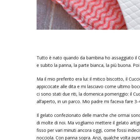
Tutto è nato quando da bambina ho assaggiato il Cr
e subito la panna, la parte bianca, la più buona. Poi 
Ma il mio preferito era lui: il mitico biscotto, il C
appiccicate alle dita e mi lasciavo come ultimo boc
ci sono stati due riti, la domenica pomeriggio: il Cu
all’aperto, in un parco. Mio padre mi faceva fare 3-4
Il gelato confezionato delle marche che ormai sono
di molte di noi. Ma vogliamo mettere il gelato artigia
fisso per vari minuti ancora oggi, come fossi indeci
nocciola. Con panna sopra. Anzi, qualche volta pur