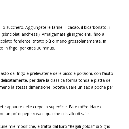
o zucchero. Aggiungete le farine, il cacao, il bicarbonato, il
le (sbriciolati anch’essi). Amalgamate gli ingredienti, fino a
colato fondente, tritato più o meno grossolanamente, in
 in frigo, per circa 30 minuti.
pasto dal frigo e prelevatene delle piccole porzioni, con l’aiuto
, delicatamente, per dare la classica forma tonda e piatta dei
 o meno la stessa dimensione, potete usare un sac a poche per
ete apparire delle crepe in superficie. Fate raffreddare e
con un po’ di pepe rosa e qualche cristallo di sale.
cune mie modifiche, è tratta dal libro “Regali golosi” di Sigrid