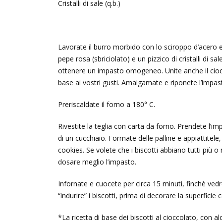
Cristalli di sale (q.b.)
Lavorate il burro morbido con lo sciroppo d’acero e l
pepe rosa (sbriciolato) e un pizzico di cristalli di sa
ottenere un impasto omogeneo. Unite anche il cioc
base ai vostri gusti. Amalgamate e riponete l’impasto
Preriscaldate il forno a 180° C.
Rivestite la teglia con carta da forno. Prendete l’im
di un cucchiaio. Formate delle palline e appiattitele
cookies. Se volete che i biscotti abbiano tutti più
dosare meglio l’impasto.
Infornate e cuocete per circa 15 minuti, finchè vedr
“indurire” i biscotti, prima di decorare la superficie 
*La ricetta di base dei biscotti al cioccolato, con al