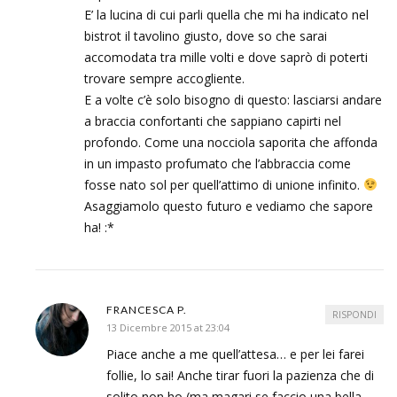
E’ la lucina di cui parli quella che mi ha indicato nel
bistrot il tavolino giusto, dove so che sarai
accomodata tra mille volti e dove saprò di poterti
trovare sempre accogliente.
E a volte c’è solo bisogno di questo: lasciarsi andare
a braccia confortanti che sappiano capirti nel
profondo. Come una nocciola saporita che affonda
in un impasto profumato che l’abbraccia come
fosse nato sol per quell’attimo di unione infinito.
Asaggiamolo questo futuro e vediamo che sapore
ha! :*
FRANCESCA P.
RISPONDI
13 Dicembre 2015 at 23:04
Piace anche a me quell’attesa… e per lei farei
follie, lo sai! Anche tirar fuori la pazienza che di
solito non ho (ma magari se faccio una bella