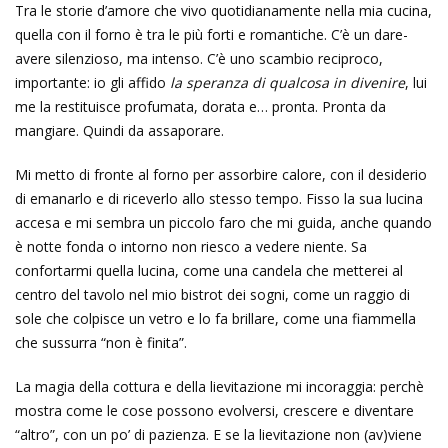
Tra le storie d’amore che vivo quotidianamente nella mia cucina,
quella con il forno è tra le più forti e romantiche. C’è un dare-
avere silenzioso, ma intenso. C’è uno scambio reciproco,
importante: io gli affido
la speranza di qualcosa in divenire
, lui
me la restituisce profumata, dorata e… pronta. Pronta da
mangiare. Quindi da assaporare.
Mi metto di fronte al forno per assorbire calore, con il desiderio
di emanarlo e di riceverlo allo stesso tempo. Fisso la sua lucina
accesa e mi sembra un piccolo faro che mi guida, anche quando
è notte fonda o intorno non riesco a vedere niente. Sa
confortarmi quella lucina, come una candela che metterei al
centro del tavolo nel mio bistrot dei sogni, come un raggio di
sole che colpisce un vetro e lo fa brillare, come una fiammella
che sussurra “non è finita”.
La magia della cottura e della lievitazione mi incoraggia: perchè
mostra come le cose possono evolversi, crescere e diventare
“altro”, con un po’ di pazienza. E se la lievitazione non (av)viene