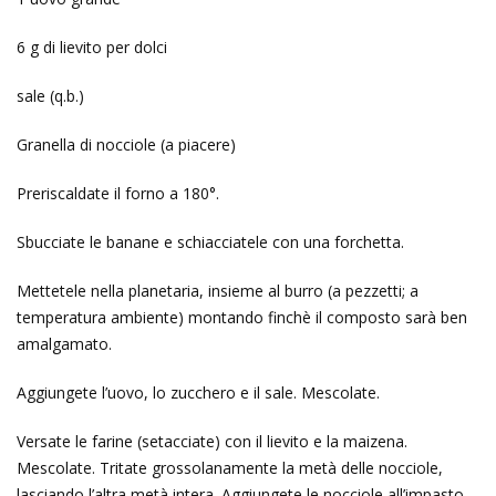
6 g di lievito per dolci
sale (q.b.)
Granella di nocciole (a piacere)
Preriscaldate il forno a 180°.
Sbucciate le banane e schiacciatele con una forchetta.
Mettetele nella planetaria, insieme al burro (a pezzetti; a
temperatura ambiente) montando finchè il composto sarà ben
amalgamato.
Aggiungete l’uovo, lo zucchero e il sale. Mescolate.
Versate le farine (setacciate) con il lievito e la maizena.
Mescolate. Tritate grossolanamente la metà delle nocciole,
lasciando l’altra metà intera. Aggiungete le nocciole all’impasto