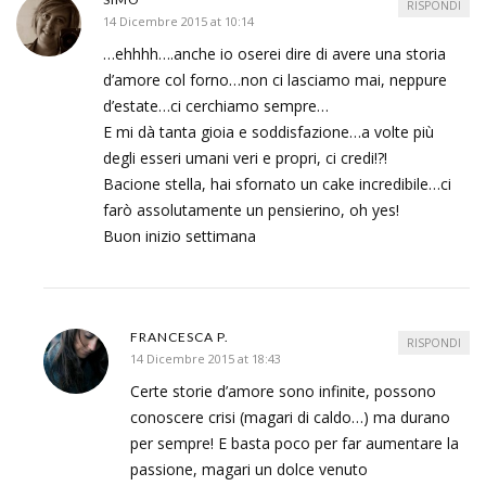
RISPONDI
14 Dicembre 2015 at 10:14
…ehhhh….anche io oserei dire di avere una storia
d’amore col forno…non ci lasciamo mai, neppure
d’estate…ci cerchiamo sempre…
E mi dà tanta gioia e soddisfazione…a volte più
degli esseri umani veri e propri, ci credi!?!
Bacione stella, hai sfornato un cake incredibile…ci
farò assolutamente un pensierino, oh yes!
Buon inizio settimana
FRANCESCA P.
RISPONDI
14 Dicembre 2015 at 18:43
Certe storie d’amore sono infinite, possono
conoscere crisi (magari di caldo…) ma durano
per sempre! E basta poco per far aumentare la
passione, magari un dolce venuto