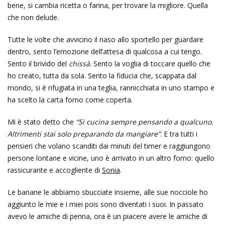
bene, si cambia ricetta o farina, per trovare la migliore. Quella
che non delude.
Tutte le volte che avvicino il naso allo sportello per guardare
dentro, sento l’emozione dell’attesa di qualcosa a cui tengo.
Sento il brivido del
chissà
. Sento la voglia di toccare quello che
ho creato, tutta da sola. Sento la fiducia che, scappata dal
mondo, si è rifugiata in una teglia, rannicchiata in uno stampo e
ha scelto la carta forno come coperta.
Mi è stato detto che
“Si cucina sempre pensando a qualcuno.
Altrimenti stai solo preparando da mangiare”
. E tra tutti i
pensieri che volano scanditi dai minuti del timer e raggiungono
persone lontane e vicine, uno è arrivato in un altro forno: quello
rassicurante e accogliente di
Sonia
.
Le banane le abbiamo sbucciate insieme, alle sue nocciole ho
aggiunto le mie e i miei pois sono diventati i suoi. In passato
avevo le amiche di penna, ora è un piacere avere le amiche di