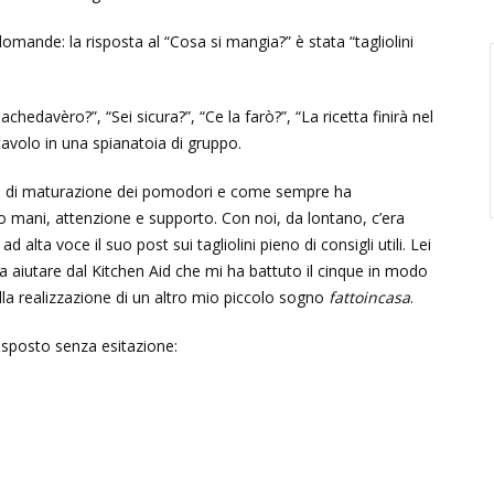
mande: la risposta al “Cosa si mangia?” è stata “tagliolini
edavèro?”, “Sei sicura?”, “Ce la farò?”, “La ricetta finirà nel
 tavolo in una spianatoia di gruppo.
grado di maturazione dei pomodori e come sempre ha
 mani, attenzione e supporto. Con noi, da lontano, c’era
alta voce il suo post sui tagliolini pieno di consigli utili. Lei
a aiutare dal Kitchen Aid che mi ha battuto il cinque in modo
lla realizzazione di un altro mio piccolo sogno
fattoincasa
.
isposto senza esitazione: