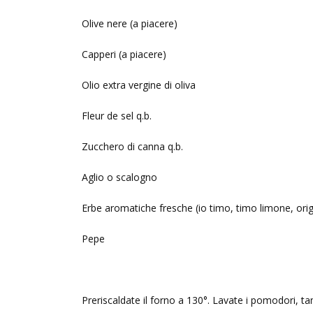
Olive nere (a piacere)
Capperi (a piacere)
Olio extra vergine di oliva
Fleur de sel q.b.
Zucchero di canna q.b.
Aglio o scalogno
Erbe aromatiche fresche (io timo, timo limone, ori
Pepe
Preriscaldate il forno a 130°. Lavate i pomodori, ta