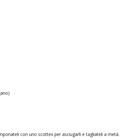
gano)
mponateli con uno scottex per asciugarli e tagliateli a metà.