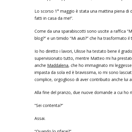
Lo scorso 1° maggio è stata una mattina piena di do
fatti in casa da me!”.
Come da una sparabiscotti sono uscite a raffica “Mach
blog?” e un timido “Mi aiuti?” che ha trasformato il
Io ho diretto i lavori, Ulisse ha testato bene il 
supervisionato tutto, mentre Matteo mi ha prestato
anche
Maddalena
, che ho immaginato mi leggesse ad 
impasta da sola ed è bravissima, io mi sono lasciat
complice, orgoglioso di aver contribuito anche lui a
Alla fine del pranzo, due nuove domande a cui ho r
“Sei contenta?”
Assai.
“Quando lo rifarai?”