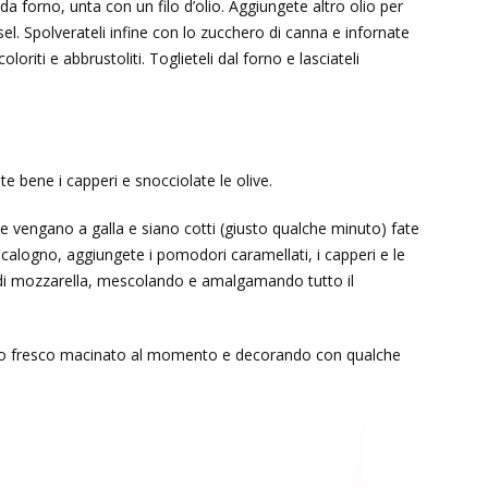
 da forno, unta con un filo d’olio. Aggiungete altro olio per
e sel. Spolverateli infine con lo zucchero di canna e infornate
riti e abbrustoliti. Toglieteli dal forno e lasciateli
te bene i capperi e snocciolate le olive.
che vengano a galla e siano cotti (giusto qualche minuto) fate
 scalogno, aggiungete i pomodori caramellati, i capperi e le
ti di mozzarella, mescolando e amalgamando tutto il
ero fresco macinato al momento e decorando con qualche