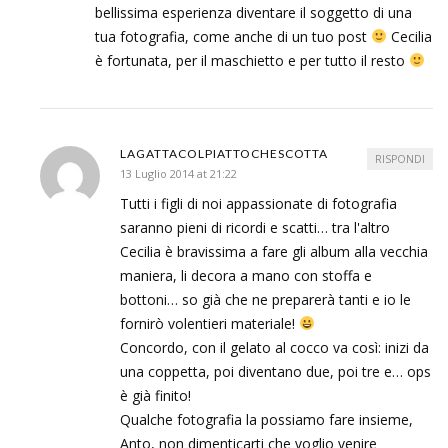
bellissima esperienza diventare il soggetto di una
tua fotografia, come anche di un tuo post
Cecilia
è fortunata, per il maschietto e per tutto il resto
LAGATTACOLPIATTOCHESCOTTA
RISPONDI
13 Luglio 2014 at 21:22
Tutti i figli di noi appassionate di fotografia
saranno pieni di ricordi e scatti… tra l'altro
Cecilia è bravissima a fare gli album alla vecchia
maniera, li decora a mano con stoffa e
bottoni… so già che ne preparerà tanti e io le
fornirò volentieri materiale!
Concordo, con il gelato al cocco va così: inizi da
una coppetta, poi diventano due, poi tre e… ops
è già finito!
Qualche fotografia la possiamo fare insieme,
Anto, non dimenticarti che voglio venire