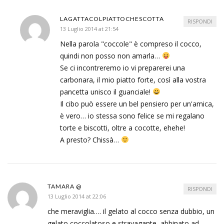
LAGATTACOLPIATTOCHESCOTTA
RISPONDI
13 Luglio 2014 at 21:54
Nella parola "coccole" è compreso il cocco,
quindi non posso non amarla…
Se ci incontreremo io vi preparerei una
carbonara, il mio piatto forte, così alla vostra
pancetta unisco il guanciale!
Il cibo può essere un bel pensiero per un'amica,
è vero… io stessa sono felice se mi regalano
torte e biscotti, oltre a cocotte, ehehe!
A presto? Chissà…
TAMARA @
RISPONDI
13 Luglio 2014 at 22:06
che meraviglia…. il gelato al cocco senza dubbio, un
gelato coccolatoso e stravagante, abbinato ad