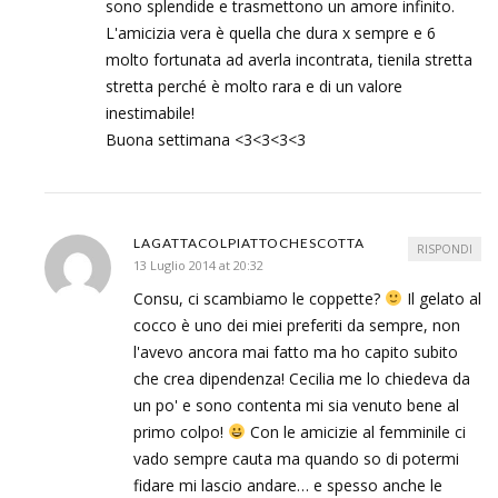
sono splendide e trasmettono un amore infinito.
L'amicizia vera è quella che dura x sempre e 6
molto fortunata ad averla incontrata, tienila stretta
stretta perché è molto rara e di un valore
inestimabile!
Buona settimana <3<3<3<3
LAGATTACOLPIATTOCHESCOTTA
RISPONDI
13 Luglio 2014 at 20:32
Consu, ci scambiamo le coppette?
Il gelato al
cocco è uno dei miei preferiti da sempre, non
l'avevo ancora mai fatto ma ho capito subito
che crea dipendenza! Cecilia me lo chiedeva da
un po' e sono contenta mi sia venuto bene al
primo colpo!
Con le amicizie al femminile ci
vado sempre cauta ma quando so di potermi
fidare mi lascio andare… e spesso anche le