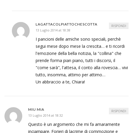
LAGATTACOLPIATTOCHESCOTTA
RISPONDI
13 Luglio 2014 at 18:38
I pancioni delle amiche sono speciali, perchè
segui mese dopo mese la crescita… e ti ricordi
l'emozione della bella notizia, la "collina" che
prende forma pian piano, tutti i discorsi, il
"come sarà", l'attesa, il conto alla rovescia… vivi
tutto, insomma, attimo per attimo…
Un abbraccio a te, Chiara!
MIU MIA
RISPONDI
13 Luglio 2014 at 18:32
Questo è un argomento che mi fa amaramente
inciampare. Forieri di lacrime di commozione e