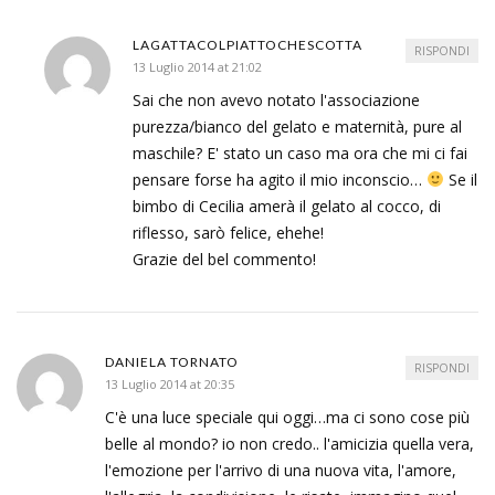
LAGATTACOLPIATTOCHESCOTTA
RISPONDI
13 Luglio 2014 at 21:02
Sai che non avevo notato l'associazione
purezza/bianco del gelato e maternità, pure al
maschile? E' stato un caso ma ora che mi ci fai
pensare forse ha agito il mio inconscio…
Se il
bimbo di Cecilia amerà il gelato al cocco, di
riflesso, sarò felice, ehehe!
Grazie del bel commento!
DANIELA TORNATO
RISPONDI
13 Luglio 2014 at 20:35
C'è una luce speciale qui oggi…ma ci sono cose più
belle al mondo? io non credo.. l'amicizia quella vera,
l'emozione per l'arrivo di una nuova vita, l'amore,