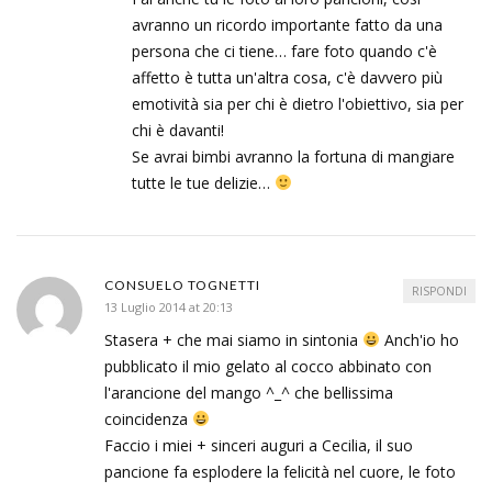
avranno un ricordo importante fatto da una
persona che ci tiene… fare foto quando c'è
affetto è tutta un'altra cosa, c'è davvero più
emotività sia per chi è dietro l'obiettivo, sia per
chi è davanti!
Se avrai bimbi avranno la fortuna di mangiare
tutte le tue delizie…
CONSUELO TOGNETTI
RISPONDI
13 Luglio 2014 at 20:13
Stasera + che mai siamo in sintonia
Anch'io ho
pubblicato il mio gelato al cocco abbinato con
l'arancione del mango ^_^ che bellissima
coincidenza
Faccio i miei + sinceri auguri a Cecilia, il suo
pancione fa esplodere la felicità nel cuore, le foto