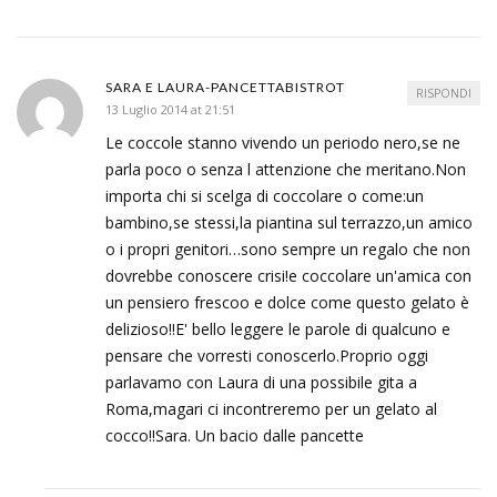
SARA E LAURA-PANCETTABISTROT
RISPONDI
13 Luglio 2014 at 21:51
Le coccole stanno vivendo un periodo nero,se ne
parla poco o senza l attenzione che meritano.Non
importa chi si scelga di coccolare o come:un
bambino,se stessi,la piantina sul terrazzo,un amico
o i propri genitori…sono sempre un regalo che non
dovrebbe conoscere crisi!e coccolare un'amica con
un pensiero frescoo e dolce come questo gelato è
delizioso!!E' bello leggere le parole di qualcuno e
pensare che vorresti conoscerlo.Proprio oggi
parlavamo con Laura di una possibile gita a
Roma,magari ci incontreremo per un gelato al
cocco!!Sara. Un bacio dalle pancette