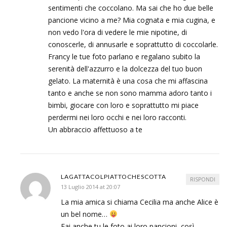
sentimenti che coccolano. Ma sai che ho due belle
pancione vicino a me? Mia cognata e mia cugina, e
non vedo l'ora di vedere le mie nipotine, di
conoscerle, di annusarle e soprattutto di coccolarle.
Francy le tue foto parlano e regalano subito la
serenità dell'azzurro e la dolcezza del tuo buon
gelato. La maternità è una cosa che mi affascina
tanto e anche se non sono mamma adoro tanto i
bimbi, giocare con loro e soprattutto mi piace
perdermi nei loro occhi e nei loro racconti.
Un abbraccio affettuoso a te
LAGATTACOLPIATTOCHESCOTTA
RISPONDI
13 Luglio 2014 at 20:07
La mia amica si chiama Cecilia ma anche Alice è
un bel nome…
Fai anche tu le foto ai loro pancioni, così