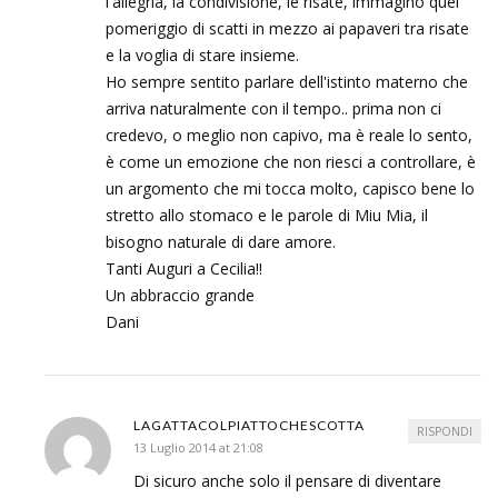
l'allegria, la condivisione, le risate, immagino quel
pomeriggio di scatti in mezzo ai papaveri tra risate
e la voglia di stare insieme.
Ho sempre sentito parlare dell'istinto materno che
arriva naturalmente con il tempo.. prima non ci
credevo, o meglio non capivo, ma è reale lo sento,
è come un emozione che non riesci a controllare, è
un argomento che mi tocca molto, capisco bene lo
stretto allo stomaco e le parole di Miu Mia, il
bisogno naturale di dare amore.
Tanti Auguri a Cecilia!!
Un abbraccio grande
Dani
LAGATTACOLPIATTOCHESCOTTA
RISPONDI
13 Luglio 2014 at 21:08
Di sicuro anche solo il pensare di diventare