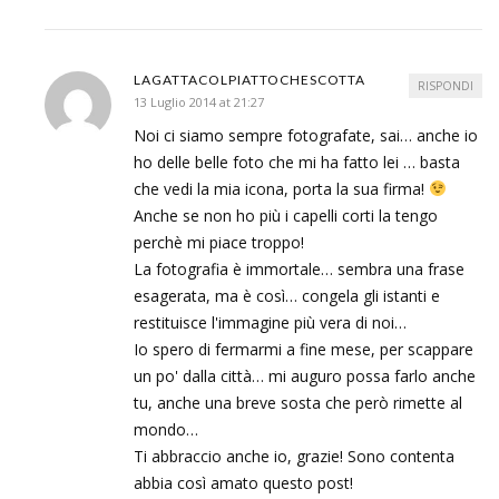
LAGATTACOLPIATTOCHESCOTTA
RISPONDI
13 Luglio 2014 at 21:27
Noi ci siamo sempre fotografate, sai… anche io
ho delle belle foto che mi ha fatto lei … basta
che vedi la mia icona, porta la sua firma!
Anche se non ho più i capelli corti la tengo
perchè mi piace troppo!
La fotografia è immortale… sembra una frase
esagerata, ma è così… congela gli istanti e
restituisce l'immagine più vera di noi…
Io spero di fermarmi a fine mese, per scappare
un po' dalla città… mi auguro possa farlo anche
tu, anche una breve sosta che però rimette al
mondo…
Ti abbraccio anche io, grazie! Sono contenta
abbia così amato questo post!