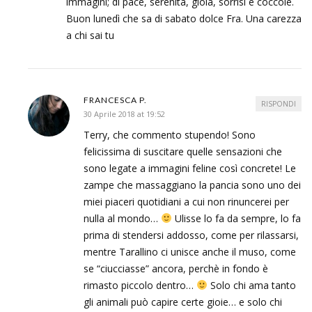
immagini; di pace, serenità, gioia, sorrisi e coccole.
Buon lunedì che sa di sabato dolce Fra. Una carezza
a chi sai tu
FRANCESCA P.
RISPONDI
30 Aprile 2018 at 19:52
Terry, che commento stupendo! Sono
felicissima di suscitare quelle sensazioni che
sono legate a immagini feline così concrete! Le
zampe che massaggiano la pancia sono uno dei
miei piaceri quotidiani a cui non rinuncerei per
nulla al mondo…
Ulisse lo fa da sempre, lo fa
prima di stendersi addosso, come per rilassarsi,
mentre Tarallino ci unisce anche il muso, come
se “ciucciasse” ancora, perchè in fondo è
rimasto piccolo dentro…
Solo chi ama tanto
gli animali può capire certe gioie… e solo chi