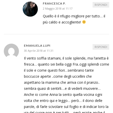
FRANCESCA P.
RISPONDI
2 Maggio 2018 at 11:17
Quello è il rifugio migliore per tutto… il
più caldo e accogliente!
EMANUELA LUPI
RISPONDI
30 Aprile 2018 at 11:31
Il vento soffia stamani, il sole splende, ma l’arietta è
fresca… quanto sei bella oggi Fra..oggi splendi come
il sole e come questi fiori…sembrano tante
boccucce aperte ..come degli uccellini che
aspettano la mamma che arriva con il pranzo..
sembra quasi di sentirli….e di vederli muovere…
Anche io come Anna la sento quella vocina ogni
volta che entro qui e leggo… però… il dono delle
parole, di farle scivolare sul foglio e di indicar loro la
via del cuore,non è per tutti…. però esiste anche il