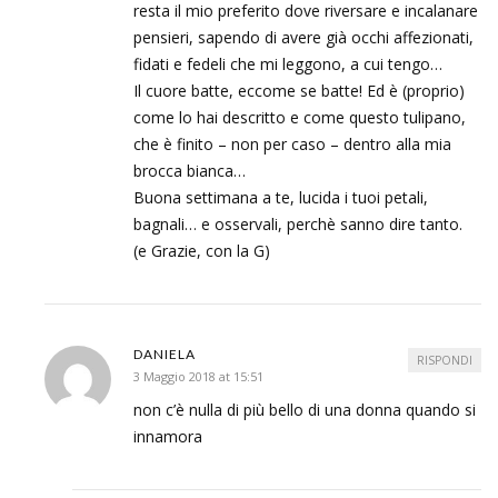
resta il mio preferito dove riversare e incalanare
pensieri, sapendo di avere già occhi affezionati,
fidati e fedeli che mi leggono, a cui tengo…
Il cuore batte, eccome se batte! Ed è (proprio)
come lo hai descritto e come questo tulipano,
che è finito – non per caso – dentro alla mia
brocca bianca…
Buona settimana a te, lucida i tuoi petali,
bagnali… e osservali, perchè sanno dire tanto.
(e Grazie, con la G)
DANIELA
RISPONDI
3 Maggio 2018 at 15:51
non c’è nulla di più bello di una donna quando si
innamora