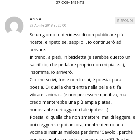
37 COMMENTS
ANNA
RISPONDI
29 Aprile 2018 at 20:00
Se un giorno tu decidessi di non pubblicare più
ricette, e ripeto se, sappilo… io continuerò ad
arrivare.
In treno, a piedi, in bicicletta (e sarebbe questo un
sacrificio, che pedalare proprio non mi piace…),
insomma, io arriverò.
Ciò che scrivi, forse non lo sai, è poesia, pura
poesia. Di quella che ti entra nella pelle e ti fa
vibrare l’anima… (e non per essere ripetitiva, ma
credo meriterebbe una più ampia platea,
nonostante tu rifugga da tale ipotesi…).
Poesia, di quella che non smetterei mai di leggere, e
poi rileggere, e poi ancora, mentre dentro una
vocina si insinua mielosa per dirmi “Cavolo!, perché
non ho saputo scriverle io, queste cose?!? Perché