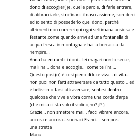
dono di accoglier(l)e, quelle parole, di farle entrare,
di abbracciarle, strofinarci il naso assieme, sorriderci
ed io sento di possederlo quel dono, perchè
altrimenti non correrei qui ogni settimana ansiosa e
festante,come quando arrivi ad una fontanella di
acqua fresca in montagna e hai la borraccia da
riempire….
Anna ha entrambi i doni… lei magari non lo sente,
ma li ha… dona e accoglie… come te Fra….
Questo post(o) è così pieno di luce viva… di vita…
non puoi non farti attraversare da tutto questo… ed
è bellissimo farsi attraversare, sentirsi dentro
qualcosa che vive e vibra come una corda d’arpa
(che mica ci sta solo il violino,no? ;P )..
Grazie… non smettere mai… facci vibrare ancora,
ancora e ancora….suonaci Franci…. sempre..
una stretta
Manù