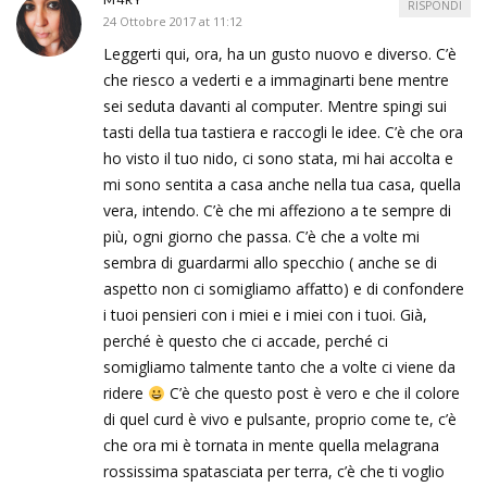
RISPONDI
24 Ottobre 2017 at 11:12
Leggerti qui, ora, ha un gusto nuovo e diverso. C’è
che riesco a vederti e a immaginarti bene mentre
sei seduta davanti al computer. Mentre spingi sui
tasti della tua tastiera e raccogli le idee. C’è che ora
ho visto il tuo nido, ci sono stata, mi hai accolta e
mi sono sentita a casa anche nella tua casa, quella
vera, intendo. C’è che mi affeziono a te sempre di
più, ogni giorno che passa. C’è che a volte mi
sembra di guardarmi allo specchio ( anche se di
aspetto non ci somigliamo affatto) e di confondere
i tuoi pensieri con i miei e i miei con i tuoi. Già,
perché è questo che ci accade, perché ci
somigliamo talmente tanto che a volte ci viene da
ridere
C’è che questo post è vero e che il colore
di quel curd è vivo e pulsante, proprio come te, c’è
che ora mi è tornata in mente quella melagrana
rossissima spatasciata per terra, c’è che ti voglio