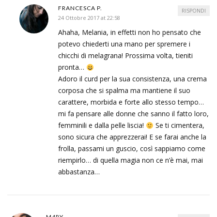
FRANCESCA P.
RISPONDI
24 Ottobre 2017 at 22:58
Ahaha, Melania, in effetti non ho pensato che
potevo chiederti una mano per spremere i
chicchi di melagrana! Prossima volta, tieniti
pronta…
Adoro il curd per la sua consistenza, una crema
corposa che si spalma ma mantiene il suo
carattere, morbida e forte allo stesso tempo…
mi fa pensare alle donne che sanno il fatto loro,
femminili e dalla pelle liscia!
Se ti cimentera,
sono sicura che apprezzerai! E se farai anche la
frolla, passami un guscio, così sappiamo come
riempirlo… di quella magia non ce n’è mai, mai
abbastanza…
M4RY