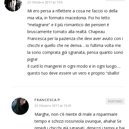
23 Ottobre 2017 at 7:05
Mi ero persa a riflettere a cosa ne faccio io della
mia vita, in formato macedonia. Poi ho letto
“melagrane” e il più romantico dei pensieri é
bruscamente tornato alla realtà. Chapeau
Francesca per la pazienza che devi aver avuto con i
chicchi e quello che ne deriva… io l’ultima volta me
la sono comprata già sgranata, pensa quanto sono
pigra!
Il curd lo mangerei in ogni modo e in ogni luogo….
questo tuo deve essere un vero e proprio “sballo!
FRANCESCA P.
RISPONDI
23 Ottobre 2017 at 15:41
Marghe, non c’è niente di male a risparmiare
tempo e schizzi rossi/viola ovunque, ahaha! Se
rimedi i chicchi già sgranati, dimezzi i tempi e hai