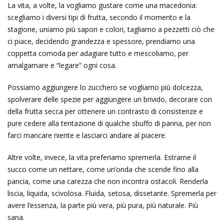
La vita, a volte, la vogliamo gustare come una macedonia:
scegliamo i diversi tipi di frutta, secondo il momento e la
stagione, uniamo più sapori e colori, tagliamo a pezzetti ciò che
ci piace, decidendo grandezza e spessore, prendiamo una
coppetta comoda per adagiare tutto e mescoliamo, per
amalgamare e “legare” ogni cosa.
Possiamo aggiungere lo zucchero se vogliamo più dolcezza,
spolverare delle spezie per aggiungere un brivido, decorare con
della frutta secca per ottenere un contrasto di consistenze e
pure cedere alla tentazione di qualche sbuffo di panna, per non
farci mancare niente e lasciarci andare al piacere.
Altre volte, invece, la vita preferiamo spremerla. Estrarne il
succo come un nettare, come un’onda che scende fino alla
pancia, come una carezza che non incontra ostacoli. Renderla
liscia, liquida, scivolosa. Fluida, setosa, dissetante. Spremerla per
avere l’essenza, la parte più vera, più pura, più naturale. Più
sana.