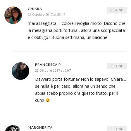
CHIARA
RISPONDI
22 Ottobre 2017 at 23:47
mai assaggiata, il colore invoglia molto. Dicono che
la melagrana porti fortuna , allora una scorpacciata
è d’obbligo ! Buona settimana, un bacione
FRANCESCA P.
RISPONDI
23 Ottobre 2017 at 0:07
Davvero porta fortuna? Non lo sapevo, Chiara…
se nulla è per caso, allora ha un senso che
abbia scelto proprio ora questo frutto, per il
curd!
MARGHERITA
RISPONDI