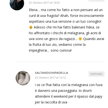
23 Ottobre 2017 at 16:03
Elena… ma come ho fatto a non pensare ad un
curd di uva fragola? Ahah, forse inconsciamente
aspettavo una tua versione o un tuo consiglio!
Adesso che mi hai fatto balenare l’idea, se
ho affrontato i chicchi di melagrana, gli acini di
uva sono un gioco da ragazzi…
Quando avrai
la frutta di tuo zio, vediamo come la
impiegherai… sono curiosa!
SALTANDOINPADELLA
RISPONDI
25 Ottobre 2017 at 15:12
i se ce l’hai fatta con la melagrana con l’uva
è davvero una passeggiata. Io dovrò
attendere il weekend per il ripasso dal papy
per la raccolta di uva