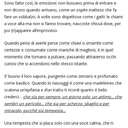
Sono fatte così, le emozioni: non bussano prima di entrare e
non dicono quando arrivano, come un ospite inatteso che fa
fare un sobbalzo. A volte sono dispettose come i gatti: le chiami
a voce alta ma non si fanno trovare, nascoste chissà dove, per
poi (ri)apparire all’improvviso.
Quando pensi di averle perse come chiavi o smarrite come
certezze o consumate come maniche di maglioni, è in quel
momento che tornano a pulsare, passando attraverso occhi
curiosi che si accendono nello stesso istante.
E’ buono il loro sapore, pungente come zenzero e profumato
come basilico. Quando lo riassaggi è come una madeleines che
scatena un’epifania e d’un tratto ti ricordi quanto è bello
crederci…
che sia per sempre, un giorno solo, un attimo… che
sembri un pericolo… che sia per scherzo, sbaglio o per
miracolo, purché sia tempesta…
Una tempesta che si placa solo con una voce calma, che ri-