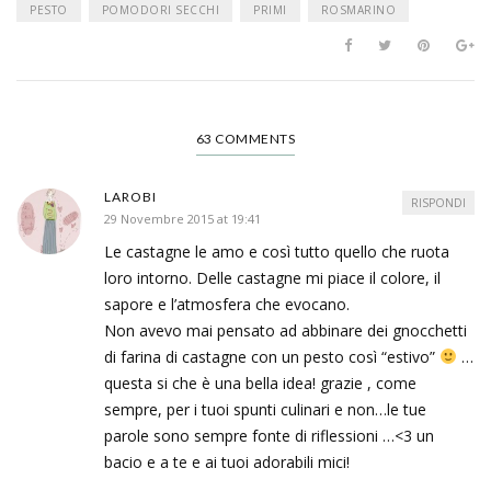
PESTO
POMODORI SECCHI
PRIMI
ROSMARINO
63 COMMENTS
LAROBI
RISPONDI
29 Novembre 2015 at 19:41
Le castagne le amo e così tutto quello che ruota
loro intorno. Delle castagne mi piace il colore, il
sapore e l’atmosfera che evocano.
Non avevo mai pensato ad abbinare dei gnocchetti
di farina di castagne con un pesto così “estivo”
…
questa si che è una bella idea! grazie , come
sempre, per i tuoi spunti culinari e non…le tue
parole sono sempre fonte di riflessioni …<3 un
bacio e a te e ai tuoi adorabili mici!