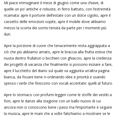
Mi piace immaginare il mese di giugno come una chiave, di
quelle un po’ antiche e robuste, in ferro battuto, con l’estremità
ricamata: apre il portone dell’estate con un dolce cigolio, apre il
cassetto delle emozioni sopite, apre il mobile dove abbiamo
messo la scorta dei sorrisi tenuta da parte per i momenti più
duri.
Apre la porzione di cuore che tenacemente resta aggrappata a
ciò che più abbiamo amato, apre le braccia alla frutta estiva che
nuota dentro frullatori o bicchieri con ghiaccio, apre la credenza
dei progetti di vacanza che finalmente si possono iniziare a fare,
apre il lucchetto del diario sul quale va aggiunta un’altra pagina
bianca, da fissare bene ri-ordinando idee e priorità e usando
spesso i verbi che finiscono con vocali accentate: quelli al futuro.
Apre lo stomaco con profumi leggeri come le stoffe dei vestiti a
fiori, apre le danze alla stagione con un ballo nuovo di cui
ancora non si conoscono bene i passi ma l’importante è seguire
la musica, apre le mani che a volte fatichiamo a mostrare se le