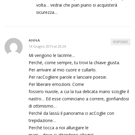
volta… vedrai che pian piano si acquisterà
sicurezza…
ANNA
RISPONDI
14 Giugno 2015 at 20:26
Mi vengono le lacrime…
Perché, come sempre, tu trovi la chiave giusta.
Per arrivare al mio cuore e cullarlo.
Per racCogliere parole e lanciare poesie.
Per liberare emozioni. Come
fossero nuvole, a cui la tua delicata mano scioglie il
nastro… Ed esse cominciano a correre, gonfiandosi
di ottimismo…
Perché da lassù il panorama ci acCoglie con
trepidazione…
Perché tocca a noi allungare le
mani… dove ci attendono ciliegie!