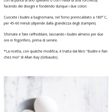
con la punta di uno spiedino o con i rebbi di una forchetta,
facendo dei disegni e fondendo dunque i due colori.
Cuocete i budini a bagnomaria, nel forno preriscaldato a 180° C,
per 45-60 minuti (dipende dalla grandezza degli stampini).
Sfornate e fate raffreddare, lasciando i budini almeno per due
ore in frigorifero, prima di servire.
*La ricetta, con qualche modifica, è tratta dal libro “Budini e flan
chez moi” di Allan Bay (Gribaudo).