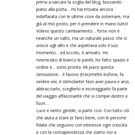
prima a varcare la soglia del blog, bussando
piano alla porta… mi hai trovata ancora
indaffarata con le ultime cose da sistemare, ma
già al mio posto, per ri-prendere in mano tutto!
Volevo questo cambiamento… forse non è
neanche un salto, ma un naturale passo che si
unisce agli altri e che aspettava solo il suo
momento… ed eccolo, è arrivato. Ho
riverniciato di bianco le pareti, ho fatto spazio e
ordine e… sono pronta. Mi piace questa
sensazione… il Nuovo (tras)mette euforia, fa
sentire vivi, è stimolante! Non aver paura e anzi,
abbracciarlo, sceglierlo e incoraggiarlo fa parte
del viaggio affascinante che si compie dentro e
fuori…
Luce e vento gentile, si parte così. Con tutto ciò
che aiuta a stare (e fare) bene, con le persone
fidate che seguono con interesse ogni crescita
e con la consapevolezza che siamo noi a