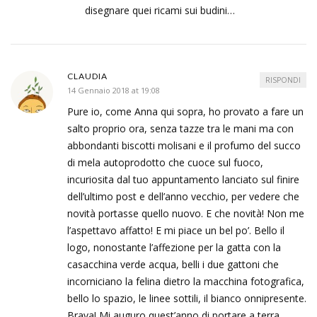
disegnare quei ricami sui budini…
CLAUDIA
RISPONDI
14 Gennaio 2018 at 19:08
Pure io, come Anna qui sopra, ho provato a fare un
salto proprio ora, senza tazze tra le mani ma con
abbondanti biscotti molisani e il profumo del succo
di mela autoprodotto che cuoce sul fuoco,
incuriosita dal tuo appuntamento lanciato sul finire
dell’ultimo post e dell’anno vecchio, per vedere che
novità portasse quello nuovo. E che novità! Non me
l’aspettavo affatto! E mi piace un bel po’. Bello il
logo, nonostante l’affezione per la gatta con la
casacchina verde acqua, belli i due gattoni che
incorniciano la felina dietro la macchina fotografica,
bello lo spazio, le linee sottili, il bianco onnipresente.
Brava! Mi auguro quest’anno di portare a terra