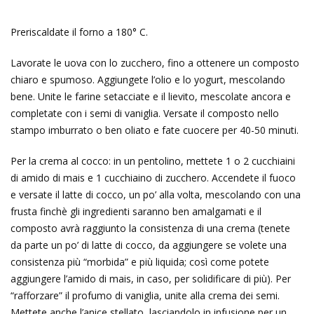
Preriscaldate il forno a 180° C.
Lavorate le uova con lo zucchero, fino a ottenere un composto
chiaro e spumoso. Aggiungete l’olio e lo yogurt, mescolando
bene. Unite le farine setacciate e il lievito, mescolate ancora e
completate con i semi di vaniglia. Versate il composto nello
stampo imburrato o ben oliato e fate cuocere per 40-50 minuti.
Per la crema al cocco: in un pentolino, mettete 1 o 2 cucchiaini
di amido di mais e 1 cucchiaino di zucchero. Accendete il fuoco
e versate il latte di cocco, un po’ alla volta, mescolando con una
frusta finchè gli ingredienti saranno ben amalgamati e il
composto avrà raggiunto la consistenza di una crema (tenete
da parte un po’ di latte di cocco, da aggiungere se volete una
consistenza più “morbida” e più liquida; così come potete
aggiungere l’amido di mais, in caso, per solidificare di più). Per
“rafforzare” il profumo di vaniglia, unite alla crema dei semi.
Mettete anche l’anice stellato, lasciandolo in infusione per un