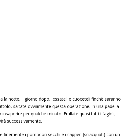
a la notte. Il giorno dopo, lessateli e cuoceteli finchè saranno
arattolo, saltate ovviamente questa operazione. In una padella
ndo insaporire per qualche minuto. Frullate quasi tutti i fagioli,
virà successivamente.
ate finemente i pomodori secchi e i capperi (sciacquati) con un