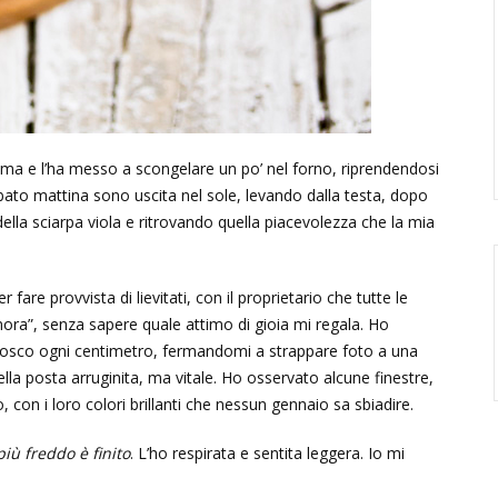
ima e l’ha messo a scongelare un po’ nel forno, riprendendosi
ato mattina sono uscita nel sole, levando dalla testa, dopo
della sciarpa viola e ritrovando quella piacevolezza che la mia
fare provvista di lievitati, con il proprietario che tutte le
nora”, senza sapere quale attimo di gioia mi regala. Ho
nosco ogni centimetro, fermandomi a strappare foto a una
lla posta arruginita, ma vitale. Ho osservato alcune finestre,
to, con i loro colori brillanti che nessun gennaio sa sbiadire.
più freddo è finito
. L’ho respirata e sentita leggera. Io mi