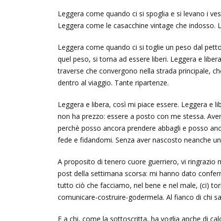
Leggera come quando ci si spoglia e si levano i ve
Leggera come le casacchine vintage che indosso. L
Leggera come quando ci si toglie un peso dal petto
quel peso, si torna ad essere liberi. Leggera e lib
traverse che convergono nella strada principale, che 
dentro al viaggio. Tante ripartenze.
Leggera e libera, così mi piace essere. Leggera e l
non ha prezzo: essere a posto con me stessa. Avere
perchè posso ancora prendere abbagli e posso anc
fede e fidandomi. Senza aver nascosto neanche una 
A proposito di tenero cuore guerriero, vi ringrazio 
post della settimana scorsa: mi hanno dato conferma
tutto ciò che facciamo, nel bene e nel male, (ci) tor
comunicare-costruire-godermela. Al fianco di chi sa
E a chi, come la sottoscritta, ha voglia anche di ca