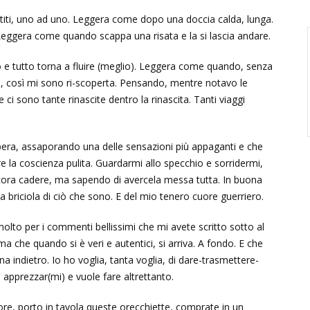
stiti, uno ad uno. Leggera come dopo una doccia calda, lunga.
eggera come quando scappa una risata e la si lascia andare.
 e tutto torna a fluire (meglio). Leggera come quando, senza
era, così mi sono ri-scoperta. Pensando, mentre notavo le
ci sono tante rinascite dentro la rinascita. Tanti viaggi
ibera, assaporando una delle sensazioni più appaganti e che
 la coscienza pulita. Guardarmi allo specchio e sorridermi,
ora cadere, ma sapendo di avercela messa tutta. In buona
briciola di ciò che sono. E del mio tenero cuore guerriero.
molto per i commenti bellissimi che mi avete scritto sotto al
 che quando si è veri e autentici, si arriva. A fondo. E che
na indietro. Io ho voglia, tanta voglia, di dare-trasmettere-
 apprezzar(mi) e vuole fare altrettanto.
lore, porto in tavola queste orecchiette, comprate in un