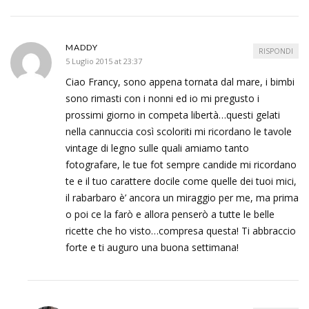
MADDY
RISPONDI
5 Luglio 2015 at 23:37
Ciao Francy, sono appena tornata dal mare, i bimbi
sono rimasti con i nonni ed io mi pregusto i
prossimi giorno in competa libertà…questi gelati
nella cannuccia così scoloriti mi ricordano le tavole
vintage di legno sulle quali amiamo tanto
fotografare, le tue fot sempre candide mi ricordano
te e il tuo carattere docile come quelle dei tuoi mici,
il rabarbaro è’ ancora un miraggio per me, ma prima
o poi ce la farò e allora penserò a tutte le belle
ricette che ho visto…compresa questa! Ti abbraccio
forte e ti auguro una buona settimana!