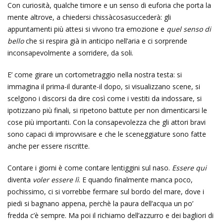
Con curiosità, qualche timore e un senso di euforia che porta la
mente altrove, a chiedersi chissàcosasuccederà: gli
appuntamenti più attesi si vivono tra emozione e
quel senso di
bello
che si respira già in anticipo nell’aria e ci sorprende
inconsapevolmente a sorridere, da soli.
E’ come girare un cortometraggio nella nostra testa: si
immagina il prima-il durante-il dopo, si visualizzano scene, si
scelgono i discorsi da dire così come i vestiti da indossare, si
ipotizzano più finali, si ripetono battute per non dimenticarsi le
cose più importanti. Con la consapevolezza che gli attori bravi
sono capaci di improvvisare e che le sceneggiature sono fatte
anche per essere riscritte.
Contare i giorni è come contare lentiggini sul naso.
Essere qui
diventa
voler essere lì
. E quando finalmente manca poco,
pochissimo, ci si vorrebbe fermare sul bordo del mare, dove i
piedi si bagnano appena, perchè la paura dell’acqua un po’
fredda c’è sempre. Ma poi il richiamo dell’azzurro e dei bagliori di