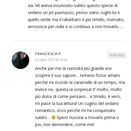
zia. Mi aveva incuriosito subito questo specie di
sedano un pò paonazzo, penso siano cugini lui e
quello verde ma il rabarbaro è più timido, riservato,
arrossisce per nulla e io continuo a non trovarlo…..
FRANCESCA P.
RISPONDI
6 Luglio 2015 at 10:42
Anche per me la curiosità più grande era
scoprire il suo sapore… temevo fosse amaro
perchè mi ricordo le caramelle di un tempo, ma
invece no, questa la sorpresa! E’ molto, molto
più dolce di come pensavo… e timido, è vero,
mi piace la tua lettura! Un cugino del sedano
romantico, ecco perchè mi ha conquistato
subito…
Spero riuscirai a trovarlo prima o
poi, non demordere, come me!