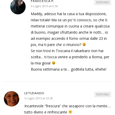
FRANCESCA P.
RISPONDI
6 Luglio 2015 at 0:56
Maddy, adesso hai la casa a tua disposizione,
relax totale! Ma se un po’ ti conosco, so che ti
metterai comunque in cucina a creare qualcosa
di buono, magari sfruttando anche le notti… io
ad esempio accendo il forno ormai dalle 23 in
poi, ma ti pare che ci rinuncio?
Se non trovi in Toscana il rabarbaro non hai
scelta… ti tocca venire a prenderlo a Roma, per
la mia gioia!
Buona settimana a te… goditela tutta, ehehe!
LETIZIANDO
RISPONDI
5 Luglio 2015 at 23:50
Incantevole “frescura” che assaporo con la mente….
tutto divino e rinfrescante