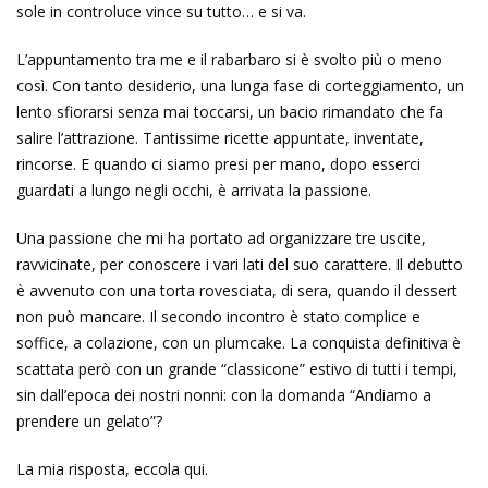
sole in controluce vince su tutto… e si va.
L’appuntamento tra me e il rabarbaro si è svolto più o meno
così. Con tanto desiderio, una lunga fase di corteggiamento, un
lento sfiorarsi senza mai toccarsi, un bacio rimandato che fa
salire l’attrazione. Tantissime ricette appuntate, inventate,
rincorse. E quando ci siamo presi per mano, dopo esserci
guardati a lungo negli occhi, è arrivata la passione.
Una passione che mi ha portato ad organizzare tre uscite,
ravvicinate, per conoscere i vari lati del suo carattere. Il debutto
è avvenuto con una torta rovesciata, di sera, quando il dessert
non può mancare. Il secondo incontro è stato complice e
soffice, a colazione, con un plumcake. La conquista definitiva è
scattata però con un grande “classicone” estivo di tutti i tempi,
sin dall’epoca dei nostri nonni: con la domanda “Andiamo a
prendere un gelato”?
La mia risposta, eccola qui.