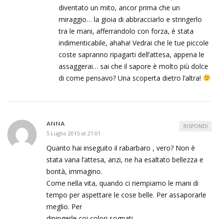
diventato un mito, ancor prima che un
miraggio… la gioia di abbracciarlo e stringerlo
tra le mani, afferrandolo con forza, è stata
indimenticabile, ahaha! Vedrai che le tue piccole
coste sapranno ripagarti dell’attesa, appena le
assaggerai… sai che il sapore è molto più dolce
di come pensavo? Una scoperta dietro l’altra!
ANNA
RISPONDI
5 Luglio 2015 at 21:01
Quanto hai inseguito il rabarbaro , vero? Non è
stata vana l’attesa, anzi, ne ha esaltato bellezza e
bontà, immagino.
Come nella vita, quando ci riempiamo le mani di
tempo per aspettare le cose belle. Per assaporarle
meglio. Per
dipingerle coi colori sognati.