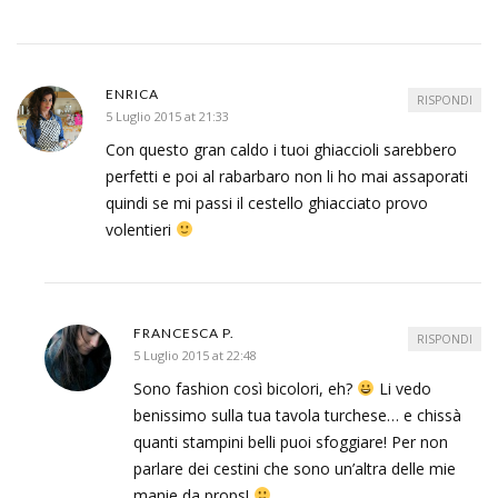
ENRICA
RISPONDI
5 Luglio 2015 at 21:33
Con questo gran caldo i tuoi ghiaccioli sarebbero
perfetti e poi al rabarbaro non li ho mai assaporati
quindi se mi passi il cestello ghiacciato provo
volentieri
FRANCESCA P.
RISPONDI
5 Luglio 2015 at 22:48
Sono fashion così bicolori, eh?
Li vedo
benissimo sulla tua tavola turchese… e chissà
quanti stampini belli puoi sfoggiare! Per non
parlare dei cestini che sono un’altra delle mie
manie da props!