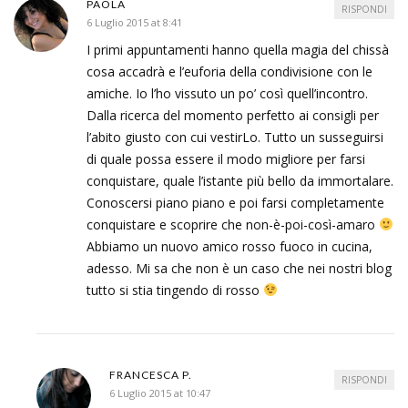
PAOLA
RISPONDI
6 Luglio 2015 at 8:41
I primi appuntamenti hanno quella magia del chissà
cosa accadrà e l’euforia della condivisione con le
amiche. Io l’ho vissuto un po’ così quell’incontro.
Dalla ricerca del momento perfetto ai consigli per
l’abito giusto con cui vestirLo. Tutto un susseguirsi
di quale possa essere il modo migliore per farsi
conquistare, quale l’istante più bello da immortalare.
Conoscersi piano piano e poi farsi completamente
conquistare e scoprire che non-è-poi-così-amaro
Abbiamo un nuovo amico rosso fuoco in cucina,
adesso. Mi sa che non è un caso che nei nostri blog
tutto si stia tingendo di rosso
FRANCESCA P.
RISPONDI
6 Luglio 2015 at 10:47