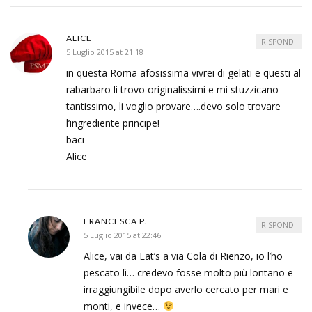
ALICE
RISPONDI
5 Luglio 2015 at 21:18
in questa Roma afosissima vivrei di gelati e questi al
rabarbaro li trovo originalissimi e mi stuzzicano
tantissimo, li voglio provare….devo solo trovare
l’ingrediente principe!
baci
Alice
FRANCESCA P.
RISPONDI
5 Luglio 2015 at 22:46
Alice, vai da Eat’s a via Cola di Rienzo, io l’ho
pescato lì… credevo fosse molto più lontano e
irraggiungibile dopo averlo cercato per mari e
monti, e invece…