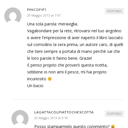
PINCOFIFÌ
RISPONDI
20 Maggio 2013 at 7:47
Una sola parola: meraviglia.
Vagabondare per la rete, ritrovarsi nel tuo angolino
e avere l'impressione di aver riaperto il libro lasciato
sul comodino la sera prima, un autore caro, di quelli
che tieni sempre a portata di mano perchè sai che
le loro parole ti fanno bene. Grazie!
E penso proprio che proverò questa ricetta,
sebbene io non ami il pesce, mi hai proprio
incuriosito
Un bacio
LAGATTACOLPIATTOCHESCOTTA
RISPONDI
20 Maggio 2013 at 9:18
Posso stamparmelo questo commento?