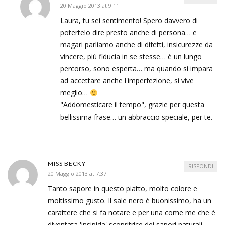
20 Maggio 2013 at 9:11
Laura, tu sei sentimento! Spero davvero di
potertelo dire presto anche di persona… e
magari parliamo anche di difetti, insicurezze da
vincere, più fiducia in se stesse… è un lungo
percorso, sono esperta… ma quando si impara
ad accettare anche l'imperfezione, si vive
meglio…
"Addomesticare il tempo", grazie per questa
bellissima frase… un abbraccio speciale, per te.
MISS BECKY
RISPONDI
20 Maggio 2013 at 7:37
Tanto sapore in questo piatto, molto colore e
moltissimo gusto. Il sale nero è buonissimo, ha un
carattere che si fa notare e per una come me che è
diventata 'insipida' scopritrice dei sapori naturali