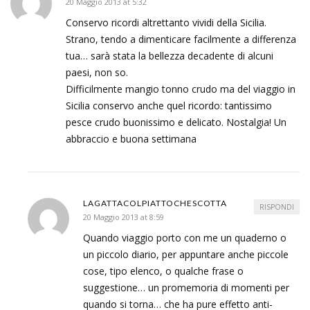
20 Maggio 2013 at 5:32
Conservo ricordi altrettanto vividi della Sicilia.
Strano, tendo a dimenticare facilmente a differenza
tua… sarà stata la bellezza decadente di alcuni
paesi, non so.
Difficilmente mangio tonno crudo ma del viaggio in
Sicilia conservo anche quel ricordo: tantissimo
pesce crudo buonissimo e delicato. Nostalgia! Un
abbraccio e buona settimana
LAGATTACOLPIATTOCHESCOTTA
RISPONDI
20 Maggio 2013 at 8:59
Quando viaggio porto con me un quaderno o
un piccolo diario, per appuntare anche piccole
cose, tipo elenco, o qualche frase o
suggestione… un promemoria di momenti per
quando si torna… che ha pure effetto anti-