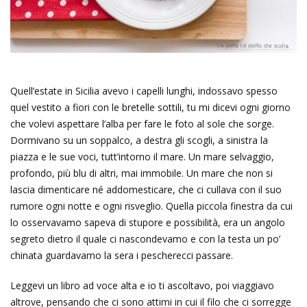
Quell’estate in Sicilia avevo i capelli lunghi, indossavo spesso
quel vestito a fiori con le bretelle sottili, tu mi dicevi ogni giorno
che volevi aspettare l’alba per fare le foto al sole che sorge.
Dormivano su un soppalco, a destra gli scogli, a sinistra la
piazza e le sue voci, tutt’intorno il mare. Un mare selvaggio,
profondo, più blu di altri, mai immobile. Un mare che non si
lascia dimenticare né addomesticare, che ci cullava con il suo
rumore ogni notte e ogni risveglio. Quella piccola finestra da cui
lo osservavamo sapeva di stupore e possibilità, era un angolo
segreto dietro il quale ci nascondevamo e con la testa un po’
chinata guardavamo la sera i pescherecci passare.
Leggevi un libro ad voce alta e io ti ascoltavo, poi viaggiavo
altrove, pensando che ci sono attimi in cui il filo che ci sorregge