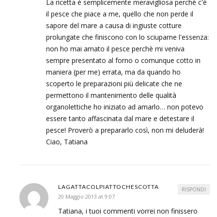
La ricetta è semplicemente meravigliosa perchè c'è
il pesce che piace a me, quello che non perde il
sapore del mare a causa di ingiuste cotture
prolungate che finiscono con lo sciuparne l'essenza:
non ho mai amato il pesce perchè mi veniva
sempre presentato al forno o comunque cotto in
maniera (per me) errata, ma da quando ho
scoperto le preparazioni più delicate che ne
permettono il mantenimento delle qualità
organolettiche ho iniziato ad amarlo… non potevo
essere tanto affascinata dal mare e detestare il
pesce! Proverò a prepararlo così, non mi deluderà!
Ciao, Tatiana
LAGATTACOLPIATTOCHESCOTTA
RISPONDI
20 Maggio 2013 at 9:07
Tatiana, i tuoi commenti vorrei non finissero