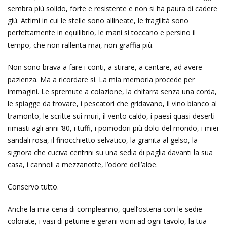
sembra più solido, forte e resistente e non si ha paura di cadere
giù. Attimi in cui le stelle sono allineate, le fragilità sono
perfettamente in equilibrio, le mani si toccano e persino il
tempo, che non rallenta mai, non graffia più.
Non sono brava a fare i conti, a stirare, a cantare, ad avere
pazienza. Ma a ricordare sì. La mia memoria procede per
immagini. Le spremute a colazione, la chitarra senza una corda,
le spiagge da trovare, i pescatori che gridavano, il vino bianco al
tramonto, le scritte sui muri, il vento caldo, i paesi quasi deserti
rimasti agli anni ‘80, i tuffi, i pomodori più dolci del mondo, i miei
sandali rosa, il finocchietto selvatico, la granita al gelso, la
signora che cuciva centrini su una sedia di paglia davanti la sua
casa, i cannoli a mezzanotte, l’odore dell’aloe.
Conservo tutto.
Anche la mia cena di compleanno, quell’osteria con le sedie
colorate, i vasi di petunie e gerani vicini ad ogni tavolo, la tua