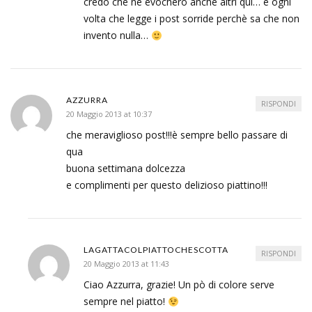
credo che ne evocherò anche altri qui… e ogni
volta che legge i post sorride perchè sa che non
invento nulla…
AZZURRA
RISPONDI
20 Maggio 2013 at 10:37
che meraviglioso post!!!è sempre bello passare di
qua
buona settimana dolcezza
e complimenti per questo delizioso piattino!!!
LAGATTACOLPIATTOCHESCOTTA
RISPONDI
20 Maggio 2013 at 11:43
Ciao Azzurra, grazie! Un pò di colore serve
sempre nel piatto!