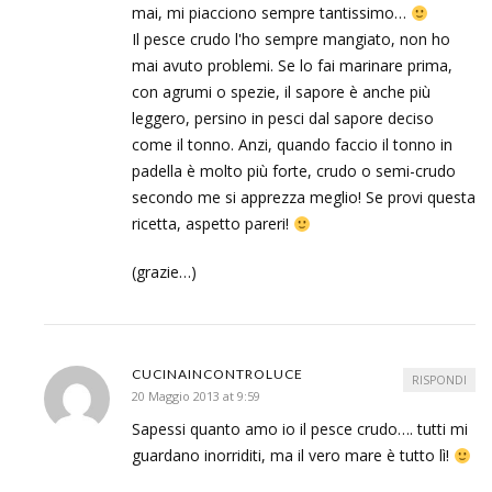
mai, mi piacciono sempre tantissimo…
Il pesce crudo l'ho sempre mangiato, non ho
mai avuto problemi. Se lo fai marinare prima,
con agrumi o spezie, il sapore è anche più
leggero, persino in pesci dal sapore deciso
come il tonno. Anzi, quando faccio il tonno in
padella è molto più forte, crudo o semi-crudo
secondo me si apprezza meglio! Se provi questa
ricetta, aspetto pareri!
(grazie…)
CUCINAINCONTROLUCE
RISPONDI
20 Maggio 2013 at 9:59
Sapessi quanto amo io il pesce crudo…. tutti mi
guardano inorriditi, ma il vero mare è tutto lì!