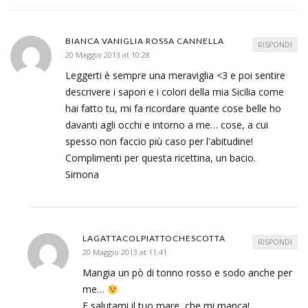
BIANCA VANIGLIA ROSSA CANNELLA
RISPONDI
20 Maggio 2013 at 10:28
Leggerti è sempre una meraviglia <3 e poi sentire
descrivere i sapori e i colori della mia Sicilia come
hai fatto tu, mi fa ricordare quante cose belle ho
davanti agli occhi e intorno a me… cose, a cui
spesso non faccio più caso per l'abitudine!
Complimenti per questa ricettina, un bacio.
Simona
LAGATTACOLPIATTOCHESCOTTA
RISPONDI
20 Maggio 2013 at 11:41
Mangia un pò di tonno rosso e sodo anche per
me…
E salutami il tuo mare, che mi manca!