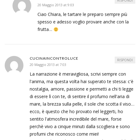
RISPONDI
20 Maggio 2013 at 9:03
Ciao Chiara, le tartare le preparo sempre più
spesso e adesso voglio provare anche con la
frutta…
CUCINAINCONTROLUCE
RISPONDI
20 Maggio 2013 at 7:03
La narrazione è meravigliosa, scrivi sempre con
l'anima, ma questa volta hai superato te stessa: c'è
nostalgia, amore, passione e permetti a chi ti legge
di essere lì con te, di sentire il profumo nell'aria di
mare, la brezza sulla pelle, il sole che scotta il viso…
ecco, è questo che ho provato nel leggerti, ho
sentito l'atmosfera incredibile del mare, forse
perchè vivo a cinque minuti dalla scogliera e sono
profumi che riconosco come miei!