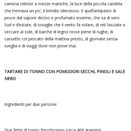
camicia celeste a mezze maniche, la luce della piccola candela
che tremava un po’, il brindisi silenzioso. E quell’antipasto di
pesce dal sapore deciso e profumato insieme, che sa di vero
Sud e d’estate, di tovaglie che il vento fa volare, di reti lasciate a
seccare al sole, di barche di legno rosse piene di rughe, di
cassette col pescato della mattina presto, di giornate senza
sveglia e di viaggi dove non piove mai.
TARTARE DI TONNO CON POMODORI SECCHI, PINOLI E SALE
NERO
Ingredienti per due persone:
Due fette di tonno freschissimo (circa 400 grammi)