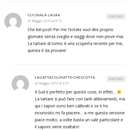
CUCINALÀ LAURA
RISPONDI
20 Maggio 2013 at 9:15
Che bel post! Per me l'estate vuol dire proprio
giornate senza sveglia e viaggi dove non piove mai.
La tartare di tonno è una scoperta recente per me,
questa è da provare!
LAGATTACOLPIATTOCHESCOTTA
RISPONDI
20 Maggio 2013 at 9:21
Il Sud è perfetto per queste cose, in effeti…
La tartare si può fare con tanti abbinamenti, ma
qui i sapori sono ben calibrati e se ti ho
incuriosito mi fa piacere… a me questa versione
piace molto, a volte basta un sale particolare e
il sapore viene esaltato!