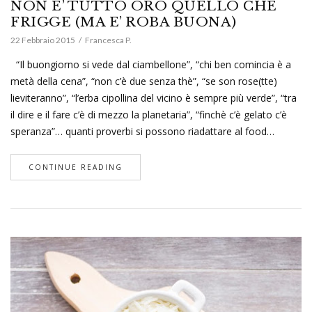
NON E’ TUTTO ORO QUELLO CHE
FRIGGE (MA E’ ROBA BUONA)
22 Febbraio 2015
Francesca P.
“Il buongiorno si vede dal ciambellone”, “chi ben comincia è a
metà della cena”, “non c’è due senza thè”, “se son rose(tte)
lieviteranno”, “l’erba cipollina del vicino è sempre più verde”, “tra
il dire e il fare c’è di mezzo la planetaria”, “finchè c’è gelato c’è
speranza”… quanti proverbi si possono riadattare al food…
CONTINUE READING