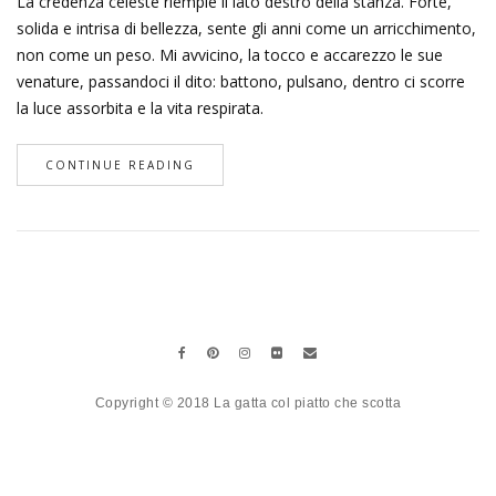
La credenza celeste riempie il lato destro della stanza. Forte,
solida e intrisa di bellezza, sente gli anni come un arricchimento,
non come un peso. Mi avvicino, la tocco e accarezzo le sue
venature, passandoci il dito: battono, pulsano, dentro ci scorre
la luce assorbita e la vita respirata.
CONTINUE READING
Copyright © 2018 La gatta col piatto che scotta