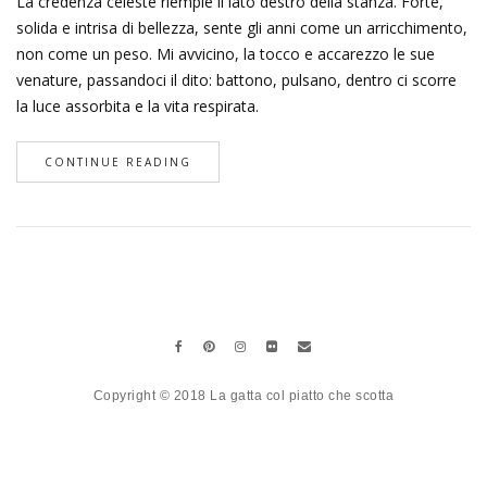
La credenza celeste riempie il lato destro della stanza. Forte,
solida e intrisa di bellezza, sente gli anni come un arricchimento,
non come un peso. Mi avvicino, la tocco e accarezzo le sue
venature, passandoci il dito: battono, pulsano, dentro ci scorre
la luce assorbita e la vita respirata.
CONTINUE READING
Copyright © 2018 La gatta col piatto che scotta